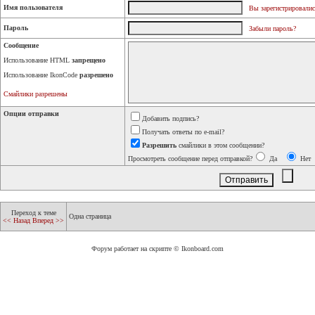
Имя пользователя
Вы зарегистрировалис
Пароль
Забыли пароль?
Сообщение
Использование HTML
запрещено
Использование IkonCode
разрешено
Смайлики разрешены
Опции отправки
Добавить подпись?
Получать ответы по e-mail?
Разрешить
смайлики в этом сообщении?
Просмотреть сообщение перед отправкой?
Да
Нет
Переход к теме
Одна страница
<< Назад
Вперед >>
Форум работает на скрипте © Ikonboard.com