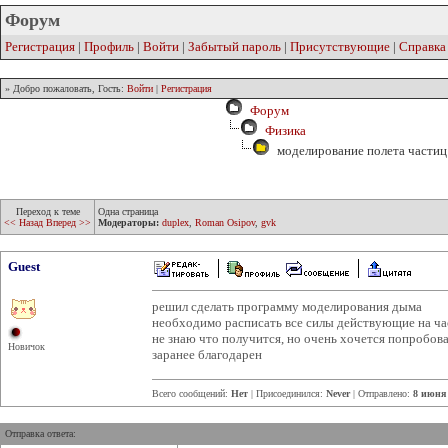
Форум
Регистрация
|
Профиль
|
Войти
|
Забытый пароль
|
Присутствующие
|
Справка
» Добро пожаловать, Гость:
Войти
|
Регистрация
Форум
Физика
моделирование полета частиц
Переход к теме
Одна страница
<< Назад
Вперед >>
Модераторы:
duplex
,
Roman Osipov
,
gvk
Guest
решил сделать программу моделирования дыма
необходимо расписать все силы действующие на ча
не знаю что получится, но очень хочется попробов
Новичок
заранее благодарен
Всего сообщений:
Нет
| Присоединился:
Never
| Отправлено:
8 июня 
Отправка ответа: