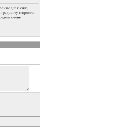
роизводная: сила,
 градиенту скорости.
ределе очень
.