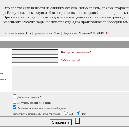
Это просто сила вязкости на единицу объема. Легко понять, почему вторая п
действующая на каждую из близко расположенных граней, пропорциональна
При вычитании одной силы из другой (силы действуют на разные грани), в п
маленького кусочка воды, появляется еще одна производная по координатам
Всего сообщений:
Нет
| Присоединился:
Never
| Отправлено:
27 июня 2008 20:19
|
IP
Вы зарегистрировались?
Забыли пароль?
но
шено
Добавить подпись?
Получать ответы по e-mail?
Разрешить
смайлики в этом сообщении?
Просмотреть сообщение перед отправкой?
Да
Нет