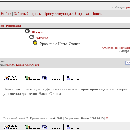
» Назад на
реш
|
Войти
|
Забытый пароль
|
Присутствующие
|
Справка
|
Поиск
йти
|
Регистрация
Форум
Физика
Уравнение Навье-Стокса
Отметить все сообщен
» Добро 
ница
оры:
duplex
,
Roman Osipov
,
gvk
Подскажите, пожалуйста, физический смысл второй производной от скорост
уравнении движения Навье-Стокса.
Всего сообщений:
2
| Присоединился:
май 2008
| Отправлено:
10 мая 2008 20:49
|
IP