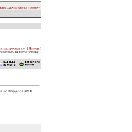
ение задач по физике и термеху
ия как прочитанные
[ Помощь ]
пожаловать на форум "Физика" «
и по координатам в