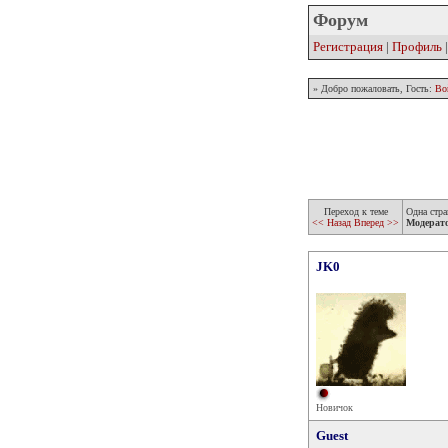
Форум
Регистрация
|
Профиль
» Добро пожаловать, Гость:
Во
Переход к теме
Одна стра
<< Назад
Вперед >>
Модерат
JK0
Новичок
Guest