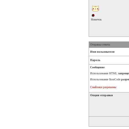
Новичок
Отправка ответа:
Имя пользователя
Пароль
Сообщение
Использование HTML
запреще
Использование IkonCode
разре
Смайлики разрешены
Опции отправки