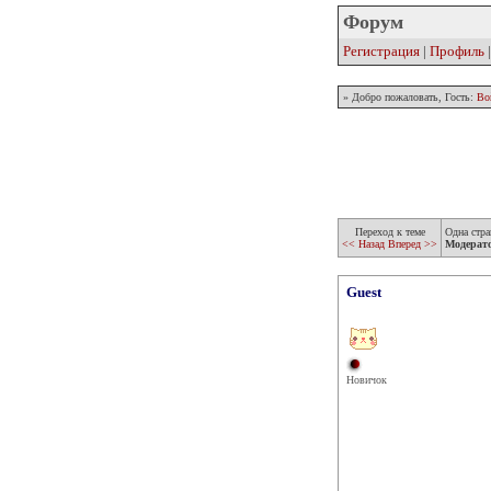
Форум
Регистрация
|
Профиль
» Добро пожаловать, Гость:
Во
Переход к теме
Одна стра
<< Назад
Вперед >>
Модерат
Guest
Новичок