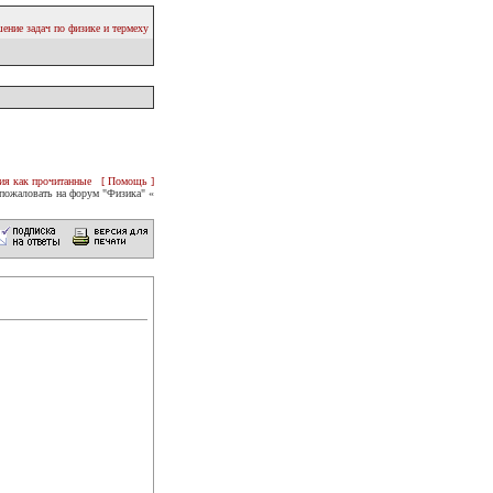
ение задач по физике и термеху
ия как прочитанные
[ Помощь ]
пожаловать на форум "Физика" «