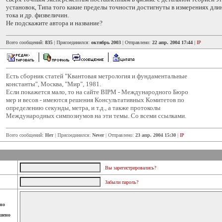
установок, Типа того какие пределы точности достигнуты в измерениях длин
тока и др. физвеличин.
Не подскажите автора и название?
Всего сообщений:
835
| Присоединился:
октябрь 2003
| Отправлено:
22 апр. 2004 17:44
|
IP
Есть сборник статей "Квантовая метрология и фундаментальные
константы", Москва, "Мир", 1981.
Если покажется мало, то на сайте BIPM - Международного Бюро
мер и весов - имеются решения Консультативных Комитетов по
определению секунды, метра, и т.д., а также протоколы
Международных симпозиумов на эти темы. Со всеми ссылками.
Всего сообщений:
Нет
| Присоединился:
Never
| Отправлено:
23 апр. 2004 15:30
|
IP
Вы зарегистрировались?
Забыли пароль?
но
шено