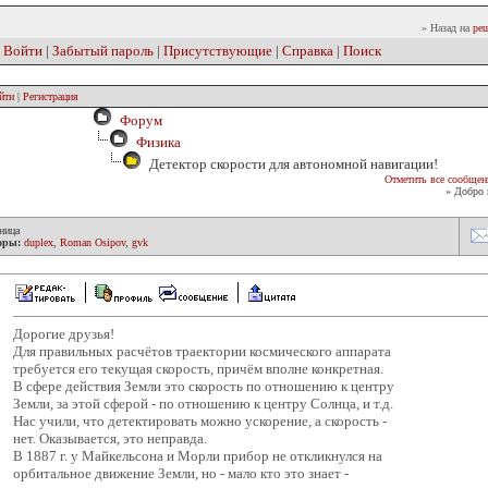
» Назад на
реш
|
Войти
|
Забытый пароль
|
Присутствующие
|
Справка
|
Поиск
йти
|
Регистрация
Форум
Физика
Детектор скорости для автономной навигации!
Отметить все сообщен
» Добро 
ница
оры:
duplex
,
Roman Osipov
,
gvk
Дорогие друзья!
Для правильных расчётов траектории космического аппарата
требуется его текущая скорость, причём вполне конкретная.
В сфере действия Земли это скорость по отношению к центру
Земли, за этой сферой - по отношению к центру Солнца, и т.д.
Нас учили, что детектировать можно ускорение, а скорость -
нет. Оказывается, это неправда.
В 1887 г. у Майкельсона и Морли прибор не откликнулся на
орбитальное движение Земли, но - мало кто это знает -