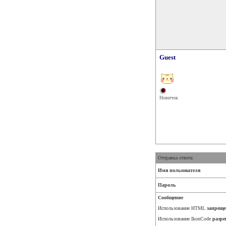
Guest
Новичок
Отправка ответа:
Имя пользователя
Пароль
Сообщение
Использование HTML
запреще
Использование IkonCode
разре