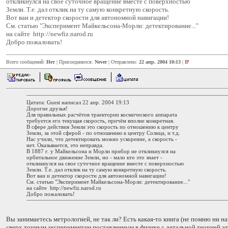
откликнулся на свое суточное вращение вместе с поверхностью
Земли. Т.е. дал отклик на ту самую конкретную скорость.
Вот ваи и детектор скорости для автономной навигации!
См. статью "Эксперимент Майкельсона-Морли: детектирование..."
на сайте http://newfiz.narod.ru
Добро пожаловать!
Всего сообщений:
Нет
| Присоединился:
Never
| Отправлено:
22 апр. 2004 10:13
|
IP
Цитата: Guest написал 22 апр. 2004 19:13
Дорогие друзья!
Для правильных расчётов траектории космического аппарата
требуется его текущая скорость, причём вполне конкретная.
В сфере действия Земли это скорость по отношению к центру
Земли, за этой сферой - по отношению к центру Солнца, и т.д.
Нас учили, что детектировать можно ускорение, а скорость -
нет. Оказывается, это неправда.
В 1887 г. у Майкельсона и Морли прибор не откликнулся на
орбитальное движение Земли, но - мало кто это знает -
откликнулся на свое суточное вращение вместе с поверхностью
Земли. Т.е. дал отклик на ту самую конкретную скорость.
Вот ваи и детектор скорости для автономной навигации!
См. статью "Эксперимент Майкельсона-Морли: детектирование..."
на сайте http://newfiz.narod.ru
Добро пожаловать!
Вы занимаетесь метрологией, не так ли? Есть какая-то книга (не помню ни на
сверх точным эксперементам поставленным в физике с детальной теорией э