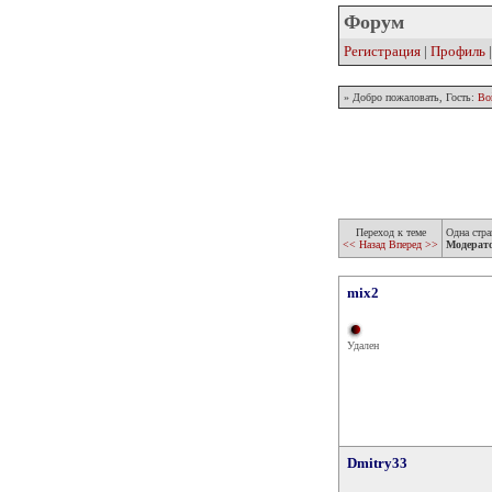
Форум
Регистрация
|
Профиль
» Добро пожаловать, Гость:
Во
Переход к теме
Одна стра
<< Назад
Вперед >>
Модерат
mix2
Удален
Dmitry33