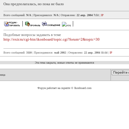
Она предполагалась, но пока не было
Всего сообщений:
N/A
| Присоединился:
N/A
| Отправлено:
22 апр. 2004 7:51
|
IP
Подобные вопросы задавать в теме
http://exir.ru/cgi-bin/ikonboard/topic.cgi?forum=2&topic=30
Всего сообщений:
3110
| Присоединился:
май 2002
| Отправлено:
22 апр. 2004 11:14
|
IP
Эта тема закрыта, новые ответы не принимаются
ница
Форум работает на скрипте © Ikonboard.com