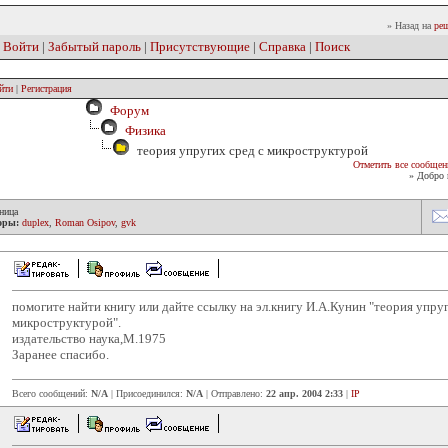
» Назад на
реш
|
Войти
|
Забытый пароль
|
Присутствующие
|
Справка
|
Поиск
йти
|
Регистрация
Форум
Физика
теория упругих сред с микроструктурой
Отметить все сообщен
» Добро 
ница
оры:
duplex
,
Roman Osipov
,
gvk
помогите найти книгу или дайте ссылку на эл.книгу И.А.Кунин "теория упруг
микроструктурой".
издательство наука,М.1975
Заранее спасибо.
Всего сообщений:
N/A
| Присоединился:
N/A
| Отправлено:
22 апр. 2004 2:33
|
IP