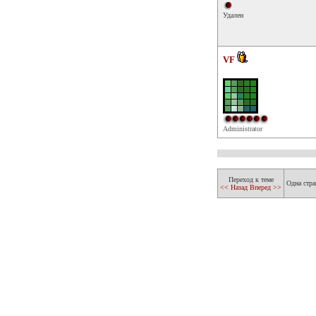
Удален
VF
Administrator
Переход к теме
Одна стра
<< Назад
Вперед >>