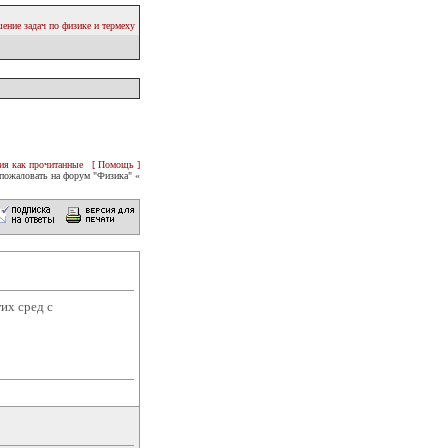
ение задач по физике и термеху
ия как прочитанные
[ Помощь ]
пожаловать на форум "Физика" «
их сред с