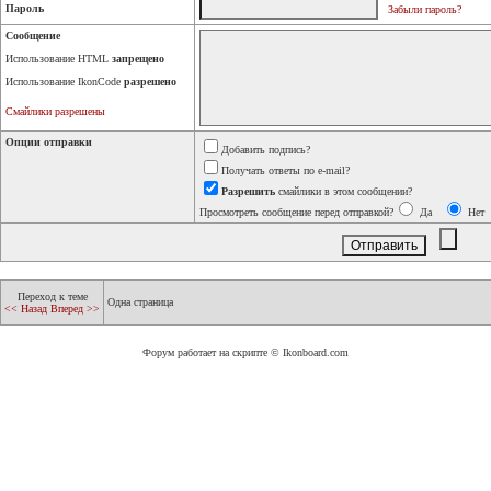
Пароль
Забыли пароль?
Сообщение
Использование HTML
запрещено
Использование IkonCode
разрешено
Смайлики разрешены
Опции отправки
Добавить подпись?
Получать ответы по e-mail?
Разрешить
смайлики в этом сообщении?
Просмотреть сообщение перед отправкой?
Да
Нет
Переход к теме
Одна страница
<< Назад
Вперед >>
Форум работает на скрипте © Ikonboard.com