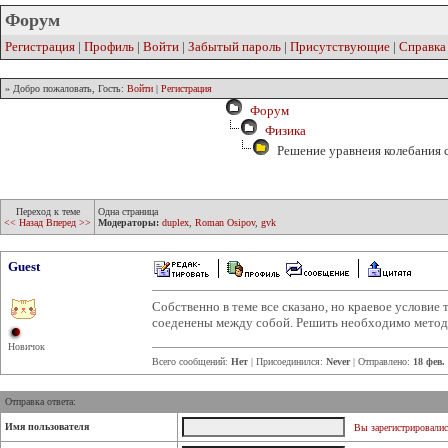
Форум
Регистрация
|
Профиль
|
Войти
|
Забытый пароль
|
Присутствующие
|
Справка
» Добро пожаловать, Гость:
Войти
|
Регистрация
Форум
Физика
Решение уравнеия колебания 
Переход к теме
Одна страница
<< Назад
Вперед >>
Модераторы:
duplex
,
Roman Osipov
,
gvk
Guest
Собственно в теме все сказано, но краевое условие 
соеденены между собой. Решить необходимо метод
Новичок
Всего сообщений:
Нет
| Присоединился:
Never
| Отправлено:
18 фев.
Отправка ответа:
Имя пользователя
Вы зарегистрировалис