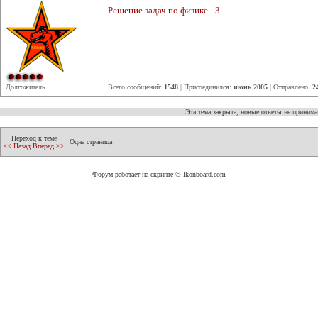
Решение задач по физике - 3
Долгожитель
Всего сообщений:
1548
| Присоединился:
июнь 2005
| Отправлено:
2
Эта тема закрыта, новые ответы не приним
Переход к теме
Одна страница
<< Назад
Вперед >>
Форум работает на скрипте © Ikonboard.com