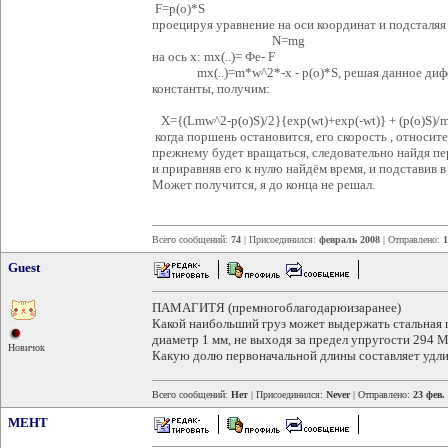
F=p(o)*S
проецируя уравнение на оси координат и подсталяя 
N=mg
на ось x: mx(..)= Фе- F
mx(..)=m*w^2*-x - p(o)*S, решая данное диффе
константы, получим:
X={(Lmw^2-p(o)S)/2}{exp(wt)+exp(-wt)} + (p(o)S)/
когда поршень остановится, его скорость , относит
прежнему будет вращаться, следовательно найдя 
и приравняв его к нулю найдём время, и подставив в 
Может получится, я до конца не решал.
Всего сообщений:
74
| Присоединился:
февраль 2008
| Отправлено:
1
Guest
ПАМАГИТЯ (премногоблагодарюизаранее)
Какой наибольший груз может выдержать стальная
диаметр 1 мм, не выходя за предел упругости 294 
Новичок
Какую долю первоначальной длины составляет удли
Всего сообщений:
Нет
| Присоединился:
Never
| Отправлено:
23 фев.
MEHT