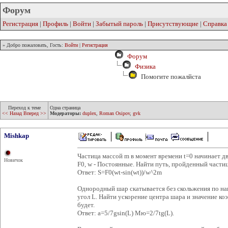
Форум
Регистрация
|
Профиль
|
Войти
|
Забытый пароль
|
Присутствующие
|
Справка
» Добро пожаловать, Гость:
Войти
|
Регистрация
Форум
Физика
Помогите пожалйста
Переход к теме
Одна страница
<< Назад
Вперед >>
Модераторы:
duplex
,
Roman Osipov
,
gvk
Mishkap
Частица массой m в момент времени t=0 начинает дв
Новичок
F0, w - Постоянные. Найти путь, пройденный частиц
Ответ: S=F0(wt-sin(wt))/w^2m
Однородный шар скатывается без скольжения по на
угол L. Найти ускорение центра шара и значение ко
будет.
Ответ: a=5/7gsin(L) Мю=2/7tg(L).