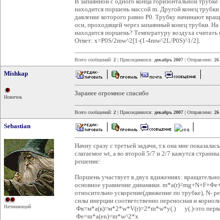
В запаянной с одного конца горизонтальной трубке 
находится поршень массой m. Другой конец трубки
давление которого равно Р0. Трубку начинают вращ
оси, проходящей через запаянный конец трубки. На 
находится поршень? Температуру воздуха считать 
Ответ: x=P0S/2mw^2[1-(1-4mw^2L/P0S)^1/2].
Всего сообщений:
2
| Присоединился:
декабрь 2007
| Отправлено:
26
Mishkap
Заранее огромное спасибо
Новичок
Всего сообщений:
2
| Присоединился:
декабрь 2007
| Отправлено:
26
Sebastian
Начну сразу с третьей задачи, т.к она мне показалас
слагаемое wt, а во второй 5/7 и 2/7 кажутся странн
решение:
Поршень участвует в двух вдижениях: вращательн
основное уравнение динамики. m*a(r)=mg+N+F+Фе+Фк
относительно ускорение(движение по трубке), N- ре
силы инерции соответственно переносная и кориоли
Начинающий
Фк=м*а(к)=м*2*w*V(r)=2*m*w*y(.) y(.)-это перва
Фе=m*a(en)=m*w^2*x