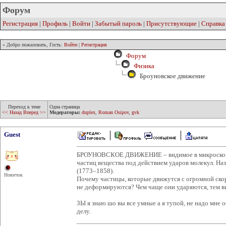
Форум
Регистрация
|
Профиль
|
Войти
|
Забытый пароль
|
Присутствующие
|
Справка
» Добро пожаловать, Гость:
Войти
|
Регистрация
Форум
Физика
Броуновское движение
Переход к теме
Одна страница
<< Назад
Вперед >>
Модераторы:
duplex
,
Roman Osipov
,
gvk
Guest
БРОУНОВСКОЕ ДВИЖЕНИЕ – видимое в микроскоп 
частиц вещества под действием ударов молекул. Наз
(1773–1858).
Новичок
Почему частицы, которые движутся с огромной ско
не деформируются? Чем чаще они ударяются, тем вы
ЗЫ я знаю шо вы все умные а я тупой, не надо мне 
делу.