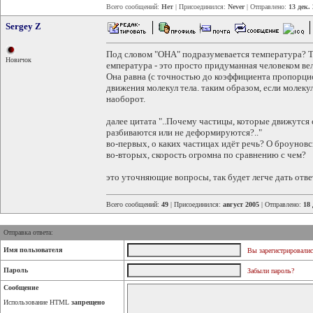
Всего сообщений:
Нет
| Присоединился:
Never
| Отправлено:
13 дек.
Sergey Z
Под словом "ОНА" подразумевается температура? То
Новичок
емпература - это просто придуманная человеком вел
Она равна (с точностью до коэффициента пропорци
движения молекул тела. таким образом, если молеку
наоборот.
далее цитата "..Почему частицы, которые движутся
разбиваются или не деформируются?.."
во-первых, о каких частицах идёт речь? О броунов
во-вторых, скорость огромна по сравнению с чем?
это уточняющие вопросы, так будет легче дать ответ
Всего сообщений:
49
| Присоединился:
август 2005
| Отправлено:
18 
Отправка ответа:
Имя пользователя
Вы зарегистрировалис
Пароль
Забыли пароль?
Сообщение
Использование HTML
запрещено