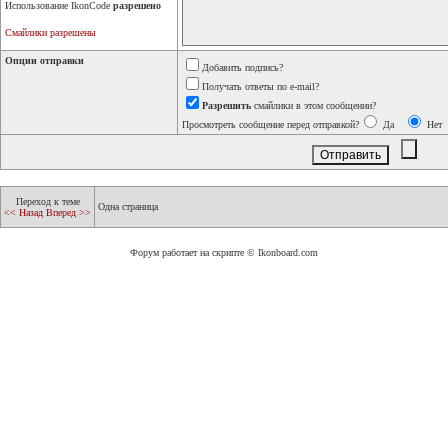
Использование IkonCode
разрешено
Смайлики разрешены
Опции отправки
Добавить подпись?
Получать ответы по e-mail?
Разрешить
смайлики в этом сообщении?
Просмотреть сообщение перед отправкой?
Да
Нет
Переход к теме
Одна страница
<< Назад
Вперед >>
Форум работает на скрипте © Ikonboard.com