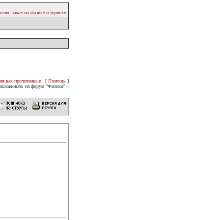
ение задач по физике и термеху
ия как прочитанные
[ Помощь ]
пожаловать на форум "Физика" «