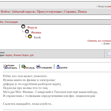
» Назад на
реш
|
Войти
|
Забытый пароль
|
Присутствующие
|
Справка
|
Поиск
йти
|
Регистрация
Форум
Физика
book
Отметить все сообщен
» Добро 
ница
оры:
duplex
,
Roman Osipov
,
gvk
Ребят, кто чем может, помогите.
Нужны книги по физике в электронке:
дифуры (с по-одробным разбором задач),
Педлоски про волны что-то там,
Методы Мат. Физики - Самарский и Тихонов или ещё какая-нибудь,
И справочник с толковыми определениями или физ. энциклопедия
Сылочек накидайте, пожа-алуйста...