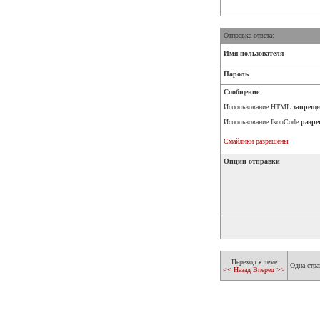
Отправка ответа:
Имя пользователя
Пароль
Сообщение
Использование HTML
запреще
Использование IkonCode
разре
Смайлики разрешены
Опции отправки
Переход к теме
Одна стра
<< Назад
Вперед >>