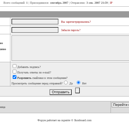
Всего сообщений:
1
| Присоединился:
сентябрь 2007
| Отправлено:
3 сен. 2007 21:59
|
IP
Вы зарегистрировались?
Забыли пароль?
но
шено
Добавить подпись?
Получать ответы по e-mail?
Разрешить
смайлики в этом сообщении?
Просмотреть сообщение перед отправкой?
Да
Нет
ница
Форум работает на скрипте © Ikonboard.com