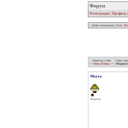
Форум
Регистрация
|
Профиль
» Добро пожаловать, Гость:
Во
Переход к теме
Одна стра
<< Назад
Вперед >>
Модерат
Mayya
Новичок