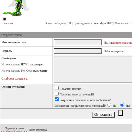
Новичок
Всего сообщений:
33
| Присоединился:
сентябрь 2007
| Отправлено:
Отправка ответа:
Имя пользователя
Вы зарегистрировалис
Пароль
Забыли пароль?
Сообщение
Использование HTML
запрещено
Использование IkonCode
разрешено
Смайлики разрешены
Опции отправки
Добавить подпись?
Получать ответы по e-mail?
Разрешить
смайлики в этом сообщении?
Просмотреть сообщение перед отправкой?
Да
Нет
Переход к теме
Одна страница
<< Назад
Вперед >>