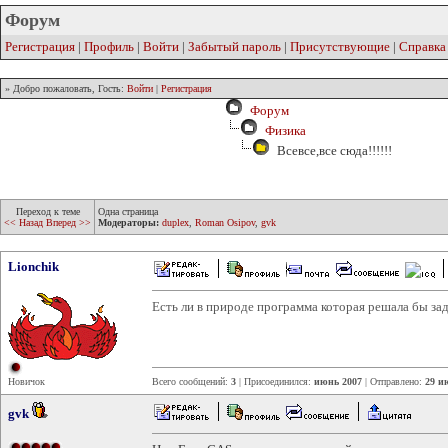
Форум
Регистрация
|
Профиль
|
Войти
|
Забытый пароль
|
Присутствующие
|
Справка
» Добро пожаловать, Гость:
Войти
|
Регистрация
Форум
Физика
Всевсе,все сюда!!!!!!
Переход к теме
Одна страница
<< Назад
Вперед >>
Модераторы:
duplex
,
Roman Osipov
,
gvk
Lionchik
Есть ли в природе программа которая решала бы за
Новичок
Всего сообщений:
3
| Присоединился:
июнь 2007
| Отправлено:
29 и
gvk