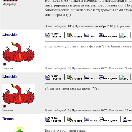
Нет. Есть CAS - пакеты символьной математики с
Модератор
интегрировать и делать матем. преобразования. Но р
биологические, инженерные и тд должны сами студе
инженеры и тд)
Всего сообщений:
835
| Присоединился:
октябрь 2003
| Отправлено:
Lionchik
а где можно достать такие феньки???то бишь скачат
Новичок
Всего сообщений:
3
| Присоединился:
июнь 2007
| Отправлено:
9 ию
Lionchik
эй ты чет тама застыл шоль..????
Новичок
Всего сообщений:
3
| Присоединился:
июнь 2007
| Отправлено:
28 и
Demos
Есть это твои твои гены.