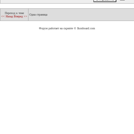
Переход к теме
Одна страница
<< Назад
Вперед >>
Форум работает на скрипте © Ikonboard.com