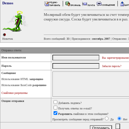
Demos
Молярный обем будет увеличиваться за счет темпе
снаружи сисуда. Соска будет увеличиваться в н раз.
Новичок
Всего сообщений:
33
| Присоединился:
сентябрь 2007
| Отправлено:
Отправка ответа:
Имя пользователя
Вы зарегистрировалис
Пароль
Забыли пароль?
Сообщение
Использование HTML
запрещено
Использование IkonCode
разрешено
Смайлики разрешены
Опции отправки
Добавить подпись?
Получать ответы по e-mail?
Разрешить
смайлики в этом сообщении?
Просмотреть сообщение перед отправкой?
Да
Нет