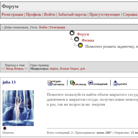
Форум
Регистрация
|
Профиль
|
Войти
|
Забытый пароль
|
Присутствующие
|
Справка
» Добро пожаловать, Гость:
Войти
|
Регистрация
Форум
Физика
Помогите решить задачечку, 
Переход к теме
Одна страница
<< Назад
Вперед >>
Модераторы:
duplex
,
Roman Osipov
,
gvk
julia 13
Помогите пожалуйста найти объем закрытого сосуд
давлением в закрытом сосуде, получил извне некотор
n раз, так же возросла вн. энергия
Новичок
Всего сообщений:
2
| Присоединился:
июнь 2007
| Отправлено:
21 и