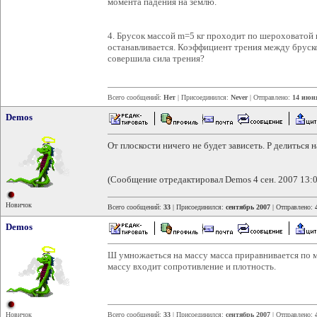
момента падения на землю.
4. Брусок массой m=5 кг проходит по шероховатой 
останавливается. Коэффициент трения между бруско
совершила сила трения?
Всего сообщений:
Нет
| Присоединился:
Never
| Отправлено:
14 июня
Demos
От плоскости ничего не будет зависеть. Р делиться 
(Сообщение отредактировал Demos 4 сен. 2007 13:0
Новичок
Всего сообщений:
33
| Присоединился:
сентябрь 2007
| Отправлено:
Demos
Ш умножаеться на массу масса приравнивается по м
массу входит сопротивление и плотность.
Новичок
Всего сообщений:
33
| Присоединился:
сентябрь 2007
| Отправлено: