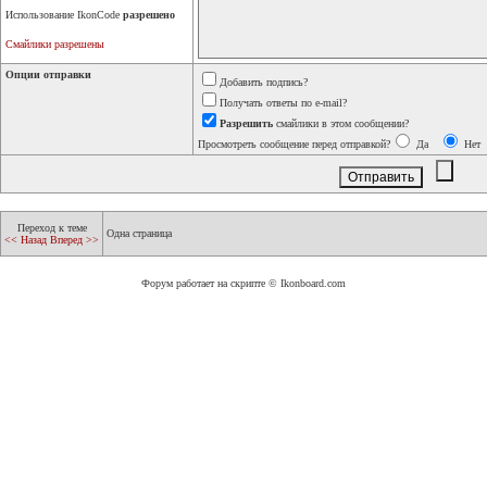
Использование IkonCode
разрешено
Смайлики разрешены
Опции отправки
Добавить подпись?
Получать ответы по e-mail?
Разрешить
смайлики в этом сообщении?
Просмотреть сообщение перед отправкой?
Да
Нет
Переход к теме
Одна страница
<< Назад
Вперед >>
Форум работает на скрипте © Ikonboard.com