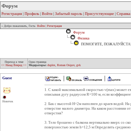
Форум
Регистрация
|
Профиль
|
Войти
|
Забытый пароль
|
Присутствующие
|
Справка
» Добро пожаловать, Гость:
Войти
|
Регистрация
Форум
Физика
ПОМОГИТЕ, ПОЖАЛУЙСТА!
Переход к теме
Одна страница
<< Назад
Вперед >>
Модераторы:
duplex
,
Roman Osipov
,
gvk
Guest
1. С какой максимальной скоростью v(max) может е
описывая дугу радиусом R=100 м, если коэффициент 
Новичок
2. Бак с высотой H=2м наполнен до краев водой. На
отверстие малого диаметра. На каком расстоянии от
отверстия?
3. Тело брошено с балкона вертикально вверх со ск
поверхностью земли h=12,5 м.Определить среднюю 