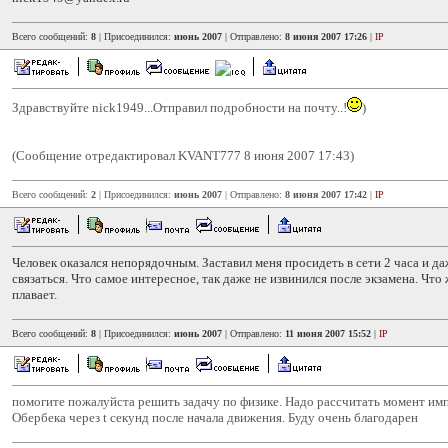
Всего сообщений:
8
| Присоединился:
июнь 2007
| Отправлено:
8 июня 2007 17:26
|
IP
Здравствуйте nick1949...Отправил подробности на почту..!
)
(Сообщение отредактировал KVANT777 8 июня 2007 17:43)
Всего сообщений:
2
| Присоединился:
июнь 2007
| Отправлено:
8 июня 2007 17:42
|
IP
Человек оказался непорядочным. Заставил меня просидеть в сети 2 часа и да
связаться. Что самое интересное, так даже не извинился после экзамена. Что 
плавает.
Всего сообщений:
8
| Присоединился:
июнь 2007
| Отправлено:
11 июня 2007 15:52
|
IP
помогите пожалуйста решить задачу по физике. Надо рассчитать момент им
Обербека через t секунд после начала движения. Буду очень благодарен