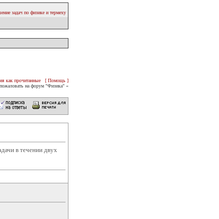
ение задач по физике и термеху
ия как прочитанные
[ Помощь ]
пожаловать на форум "Физика" «
адачи в течении двух