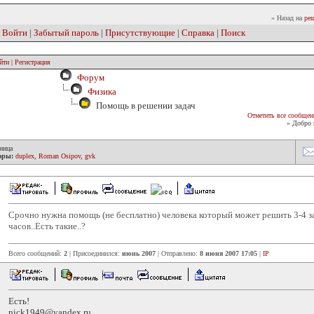
» Назад на
реш
|
Войти
|
Забытый пароль
|
Присутствующие
|
Справка
|
Поиск
йти
|
Регистрация
Форум
Физика
Помощь в решении задач
Отметить все сообщен
» Добро 
ница
оры:
duplex
,
Roman Osipov
,
gvk
Срочно нужна помощь (не бесплатно) человека который может решить 3-4 з
часов..Есть такие..?
Всего сообщений:
2
| Присоединился:
июнь 2007
| Отправлено:
8 июня 2007 17:05
|
IP
Есть!
nick1949@yandex.ru