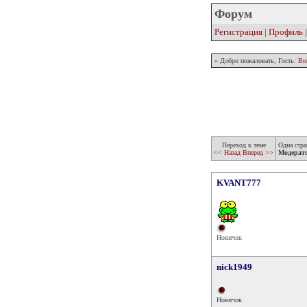
Форум
Регистрация
|
Профиль
» Добро пожаловать, Гость:
Во
Переход к теме
Одна стра
<< Назад
Вперед >>
Модерат
KVANT777
Новичок
nick1949
Новичок