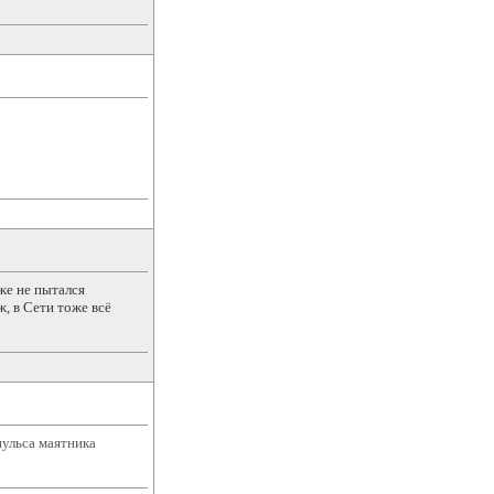
же не пытался
ж, в Сети тоже всё
пульса маятника