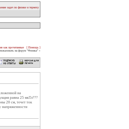
ение задач по физике и термеху
ия как прочитанные
[ Помощь ]
пожаловать на форум "Физика" «
положенной на
дукция равна 25 мкТл???
ны 20 см, течет ток
ну напряженности