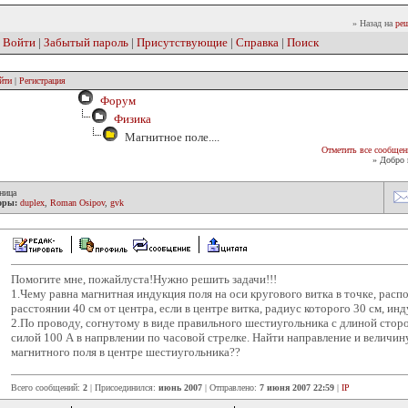
» Назад на
реш
|
Войти
|
Забытый пароль
|
Присутствующие
|
Справка
|
Поиск
йти
|
Регистрация
Форум
Физика
Магнитное поле....
Отметить все сообщен
» Добро 
ница
оры:
duplex
,
Roman Osipov
,
gvk
Помогите мне, пожайлуста!Нужно решить задачи!!!
1.Чему равна магнитная индукция поля на оси кругового витка в точке, рас
расстоянии 40 см от центра, если в центре витка, радиус которого 30 см, ин
2.По проводу, согнутому в виде правильного шестиугольника с длиной сторо
силой 100 А в напрвлении по часовой стрелке. Найти направление и величи
магнитного поля в центре шестиугольника??
Всего сообщений:
2
| Присоединился:
июнь 2007
| Отправлено:
7 июня 2007 22:59
|
IP