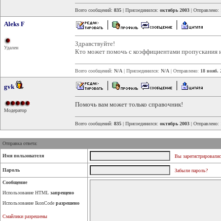
Всего сообщений:
835
| Присоединился:
октябрь 2003
| Отправлено:
Aleks F
Здравствуйте!
Удален
Кто может помочь с коэффициентами пропускания и 
Всего сообщений:
N/A
| Присоединился:
N/A
| Отправлено:
18 нояб. 
gvk
Помочь вам может только справочник!
Модератор
Всего сообщений:
835
| Присоединился:
октябрь 2003
| Отправлено:
Отправка ответа:
Имя пользователя
Вы зарегистрировалис
Пароль
Забыли пароль?
Сообщение
Использование HTML
запрещено
Использование IkonCode
разрешено
Смайлики разрешены