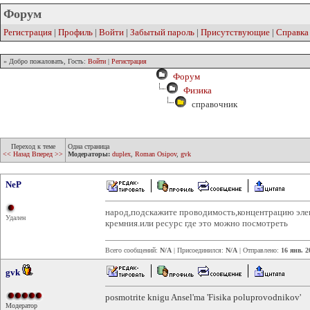
Форум
Регистрация
|
Профиль
|
Войти
|
Забытый пароль
|
Присутствующие
|
Справка
» Добро пожаловать, Гость:
Войти
|
Регистрация
Форум
Физика
справочник
Переход к теме
Одна страница
<< Назад
Вперед >>
Модераторы:
duplex
,
Roman Osipov
,
gvk
NeP
народ,подскажите проводимость,концентрацию элек
Удален
кремния.или ресурс где это можно посмотреть
Всего сообщений:
N/A
| Присоединился:
N/A
| Отправлено:
16 янв. 2
gvk
posmotrite knigu Ansel'ma 'Fisika poluprovodnikov'
Модератор