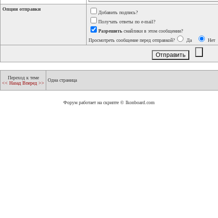
Опции отправки
Добавить подпись?
Получать ответы по e-mail?
Разрешить
смайлики в этом сообщении?
Просмотреть сообщение перед отправкой?
Да
Нет
Переход к теме
Одна страница
<< Назад
Вперед >>
Форум работает на скрипте © Ikonboard.com