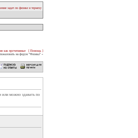
ение задач по физике и термеху
ия как прочитанные
[ Помощь ]
пожаловать на форум "Физика" «
н или можно здавать по