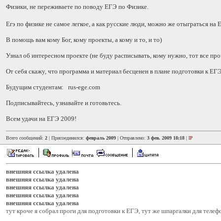
Физики, не переживаете по поводу ЕГЭ по Физике.
Егэ по физике не самое легкое, а как русские люди, можно же отыграться на
В помощь вам кому Бог, кому проекты, а кому и то, и то)
Узнал об интересном проекте (не буду расписывать, кому нужно, тот все проч
От себя скажу, что программа и материал бесценен в плане подготовки к ЕГ
Будущим студентам: rus-ege.com
Подписывайтесь, узнавайте и готовьтесь.
Всем удачи на ЕГЭ 2009!
Всего сообщений:
2
| Присоединился:
февраль 2009
| Отправлено:
3 фев. 2009 18:18
|
IP
внешняя ссылка удалена
внешняя ссылка удалена
внешняя ссылка удалена
внешняя ссылка удалена
внешняя ссылка удалена
тут кроче я собрал проги для подготовки к ЕГЭ, тут же шпаргалки для телефо