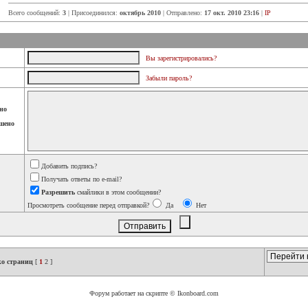
Всего сообщений:
3
| Присоединился:
октябрь 2010
| Отправлено:
17 окт. 2010 23:16
|
IP
Вы зарегистрировались?
Забыли пароль?
но
шено
Добавить подпись?
Получать ответы по e-mail?
Разрешить
смайлики в этом сообщении?
Просмотреть сообщение перед отправкой?
Да
Нет
ко страниц
[
1
2
]
Форум работает на скрипте © Ikonboard.com