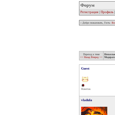
Форум
Регистрация
|
Профиль
» Добро пожаловать, Гость:
Во
Переход к теме
Несколь
<< Назад
Вперед >>
Модерат
Guest
Новичок
vladula