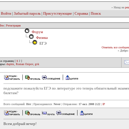
» Назад на
реш
|
Войти
|
Забытый пароль
|
Присутствующие
|
Справка
|
Поиск
йти
|
Регистрация
Форум
Физика
ЕГЭ
Отметить все сообщен
» Добро 
ко страниц
[
1
2
]
оры:
duplex
,
Roman Osipov
,
gvk
подскажите пожалуйста ЕГЭ по литературе это теперь обязательный экзаме
билетам?
Всего сообщений:
Нет
| Присоединился:
Never
| Отправлено:
17 окт. 2008 2:22
|
IP
Всем добрый вечер!