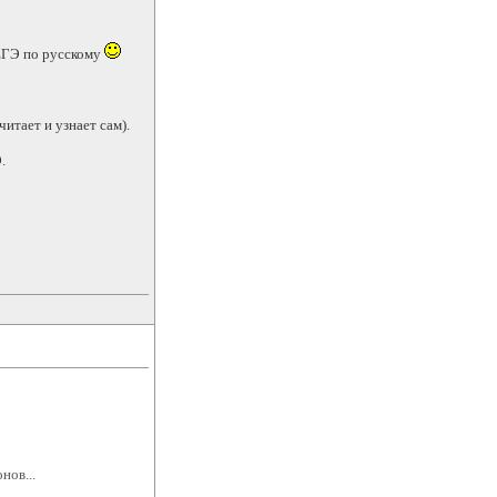
 ЕГЭ по русскому
итает и узнает сам).
Э.
нов...