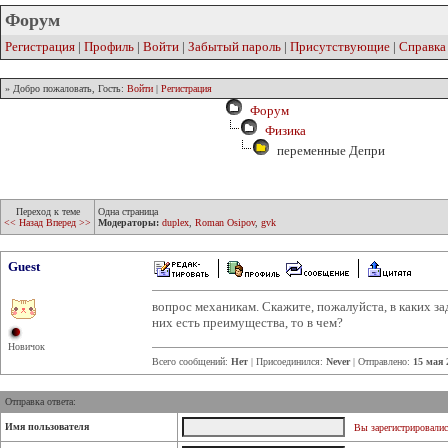
Форум
Регистрация
|
Профиль
|
Войти
|
Забытый пароль
|
Присутствующие
|
Справка
» Добро пожаловать, Гость:
Войти
|
Регистрация
Форум
Физика
переменные Депри
Переход к теме
Одна страница
<< Назад
Вперед >>
Модераторы:
duplex
,
Roman Osipov
,
gvk
Guest
вопрос механикам. Скажите, пожалуйста, в каких з
них есть преимущества, то в чем?
Новичок
Всего сообщений:
Нет
| Присоединился:
Never
| Отправлено:
15 мая 
Отправка ответа:
Имя пользователя
Вы зарегистрировалис