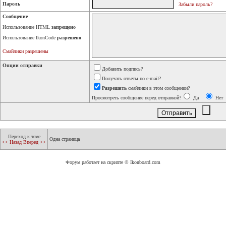
Пароль
Забыли пароль?
Сообщение
Использование HTML
запрещено
Использование IkonCode
разрешено
Смайлики разрешены
Опции отправки
Добавить подпись?
Получать ответы по e-mail?
Разрешить
смайлики в этом сообщении?
Просмотреть сообщение перед отправкой?
Да
Нет
Переход к теме
Одна страница
<< Назад
Вперед >>
Форум работает на скрипте © Ikonboard.com