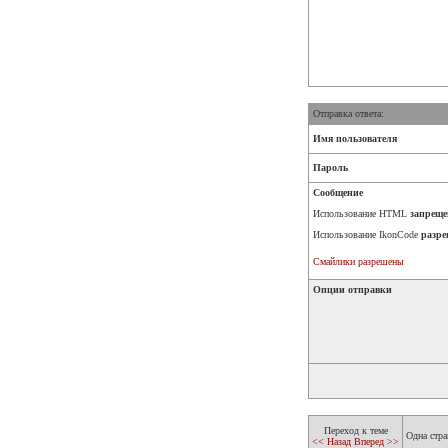
Отправка ответа:
Имя пользователя
Пароль
Сообщение
Использование HTML
запреще
Использование IkonCode
разре
Смайлики разрешены
Опции отправки
Переход к теме
Одна стра
<< Назад
Вперед >>