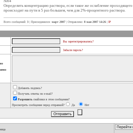
№64
Определить концентрацию раствора, если такое же ослабление проходящего 
происходит на пути в 5 раз большем, чем для 2%-процентного раствора.
Всего сообщений:
3
| Присоединился:
март 2007
| Отправлено:
8 мая 2007 14:26
|
IP
Вы зарегистрировались?
Забыли пароль?
но
шено
Добавить подпись?
Получать ответы по e-mail?
Разрешить
смайлики в этом сообщении?
Просмотреть сообщение перед отправкой?
Да
Нет
ница