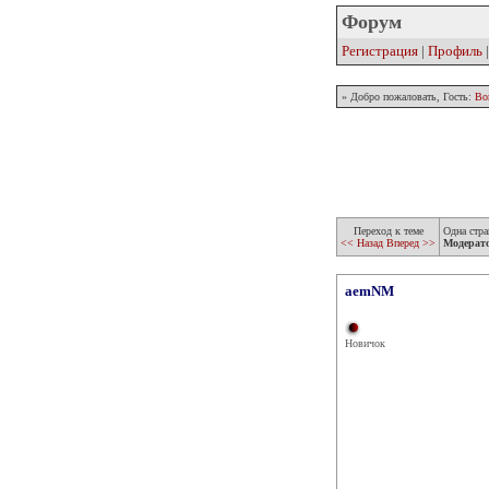
Форум
Регистрация
|
Профиль
» Добро пожаловать, Гость:
Во
Переход к теме
Одна стра
<< Назад
Вперед >>
Модерат
aemNM
Новичок