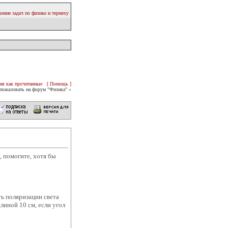
ение задач по физике и термеху
ия как прочитанные
[ Помощь ]
пожаловать на форум "Физика" «
, помогите, хотя бы
ть поляризации света
линой 10 см, если угол