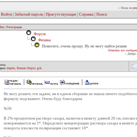
» Назад на
реш
|
Войти
|
Забытый пароль
|
Присутствующие
|
Справка
|
Поиск
йти
|
Регистрация
Форум
Физика
Помогите, очень прошу. Ну не могу найти решия
Отметить все сообщен
» Добро 
ница
оры:
duplex
,
Roman Osipov
,
gvk
Не могу решить эти задачи, ни в одном сборнике не нашла ничего подобного
формулу подскажите. Очень буду благодарна
№56
В 2%-процентном растворе сахара, налитом в кювету длиной 20 см, плоскос
поворачивается на 5*. Определите концентрацию раствора сахара в кювете д
поворота плоскости поляризации составляет 10*.