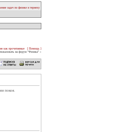
ение задач по физике и термеху
ия как прочитанные
[ Помощь ]
пожаловать на форум "Физика" «
ии покоя.