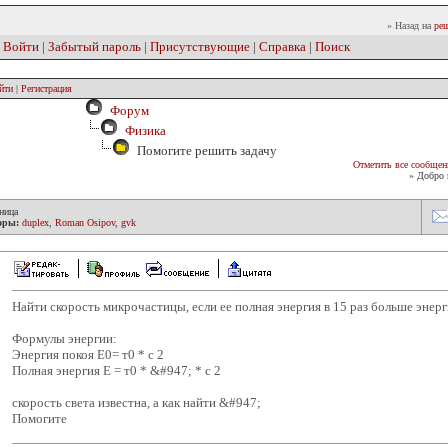
» Назад на
реш
|
Войти
|
Забытый пароль
|
Присутствующие
|
Справка
|
Поиск
йти
|
Регистрация
Форум
Физика
Помогите решить задачу
Отметить все сообщен
» Добро 
ница
оры:
duplex
,
Roman Osipov
,
gvk
Найти скорость микрочастицы, если ее полная энергия в 15 раз больше энерг
Формулы энергии:
Энергия покоя Е0= т0 * с 2
Полная энергия E = т0 * &#947; * c 2
скорость света известна, а как найти &#947;
Помогите