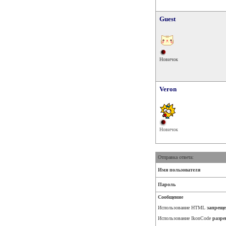
Guest
Новичок
Veron
Новичок
Отправка ответа:
Имя пользователя
Пароль
Сообщение
Использование HTML
запреще
Использование IkonCode
разре