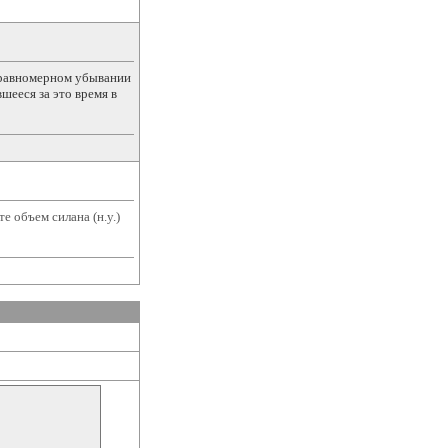
 равномерном убывании
вшееся за это время в
е объем силана (н.у.)