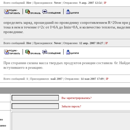
Всего сообщений:
Нет
| Присоединился:
Never
| Отправлено:
9 апр. 2007 12:54
|
IP
определить заряд, прошедший по проводнику сопротивлением R=20ом при
тока в нем в течение t=2с от I=6А до Imin=0А, и количество теплоты, выдели
проводнике.
Всего сообщений:
Нет
| Присоединился:
Never
| Отправлено:
12 апр. 2007 10:27
|
IP
При сгорании силана масса твердых продуктов реакции составила 6г. Найдит
вступившего в реакцию.
Всего сообщений:
1
| Присоединился:
май 2007
| Отправлено:
14 мая 2007 17:09
|
IP
Вы зарегистрировались?
Забыли пароль?
но
шено