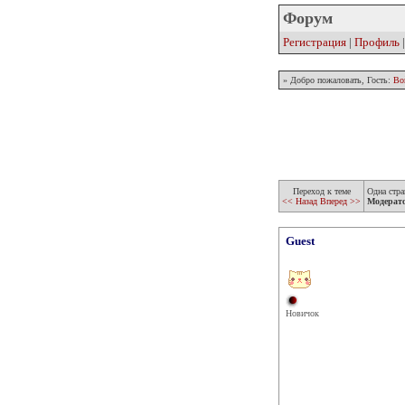
Форум
Регистрация
|
Профиль
» Добро пожаловать, Гость:
Во
Переход к теме
Одна стра
<< Назад
Вперед >>
Модерат
Guest
Новичок