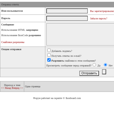
Отправка ответа:
Имя пользователя
Вы зарегистрировалис
Пароль
Забыли пароль?
Сообщение
Использование HTML
запрещено
Использование IkonCode
разрешено
Смайлики разрешены
Опции отправки
Добавить подпись?
Получать ответы по e-mail?
Разрешить
смайлики в этом сообщении?
Просмотреть сообщение перед отправкой?
Да
Нет
Переход к теме
Одна страница
<< Назад
Вперед >>
Форум работает на скрипте © Ikonboard.com