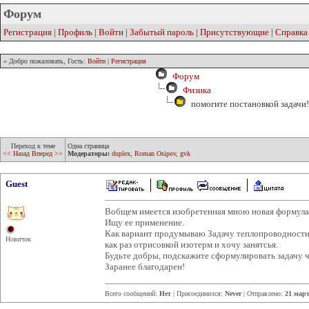
Форум
Регистрация
|
Профиль
|
Войти
|
Забытый пароль
|
Присутствующие
|
Справка
» Добро пожаловать, Гость:
Войти
|
Регистрация
Форум
Физика
помогите постановкой задачи!
Переход к теме
Одна страница
<< Назад
Вперед >>
Модераторы:
duplex
,
Roman Osipov
,
gvk
Guest
Вобщем имеется изобретенная мною новая формула 
Ищу ее применение.
Как вариант продумываю Задачу теплопроводности, 
Новичок
как раз отрисовкой изотерм и хочу занятсья.
Будьте добры, подскажите сформулировать задачу 
Заранее благодарен!
Всего сообщений:
Нет
| Присоединился:
Never
| Отправлено:
21 март