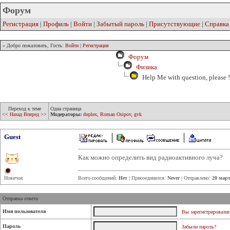
Форум
Регистрация
|
Профиль
|
Войти
|
Забытый пароль
|
Присутствующие
|
Справка
» Добро пожаловать, Гость:
Войти
|
Регистрация
Форум
Физика
Help Me with question, please !
Переход к теме
Одна страница
<< Назад
Вперед >>
Модераторы:
duplex
,
Roman Osipov
,
gvk
Guest
Как можно определить вид радиоактивного луча?
Новичок
Всего сообщений:
Нет
| Присоединился:
Never
| Отправлено:
20 март
Отправка ответа:
Имя пользователя
Вы зарегистрировалис
Пароль
Забыли пароль?