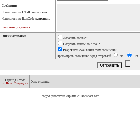
Сообщение
Использование HTML
запрещено
Использование IkonCode
разрешено
Смайлики разрешены
Опции отправки
Добавить подпись?
Получать ответы по e-mail?
Разрешить
смайлики в этом сообщении?
Просмотреть сообщение перед отправкой?
Да
Нет
Переход к теме
Одна страница
<< Назад
Вперед >>
Форум работает на скрипте © Ikonboard.com