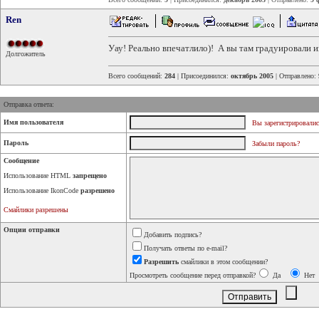
Ren
Уау! Реально впечатлило)! А вы там градуировали
Долгожитель
Всего сообщений:
284
| Присоединился:
октябрь 2005
| Отправлено:
Отправка ответа:
Имя пользователя
Вы зарегистрировалис
Пароль
Забыли пароль?
Сообщение
Использование HTML
запрещено
Использование IkonCode
разрешено
Смайлики разрешены
Опции отправки
Добавить подпись?
Получать ответы по e-mail?
Разрешить
смайлики в этом сообщении?
Просмотреть сообщение перед отправкой?
Да
Нет