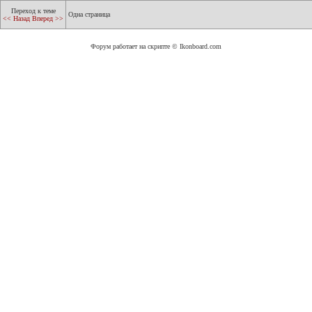
Переход к теме
Одна страница
<< Назад
Вперед >>
Форум работает на скрипте © Ikonboard.com