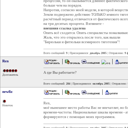
прецессии, то он оказывается длиннее фактического
больше чем на порядок.
Напротив, согласно моей модели, в которой веществ
Земли подвержено действию ТОЛЬКО земного тягот
расчётный период отличается от фактического всег
на три десятых процента. Взгляните -
внешняя ссылка удалена
Опять всё сходится. Опять специалисты помалкиваю
Жаль, что это открылось после того, как вышли
"Бирюльки и фитюльки всемирного тяготения"!
Всего сообщений:
9
| Присоединился:
декабрь 2005
| Отправлено:
9 
Ren
А где Вы работаете?
Долгожитель
Всего сообщений:
284
| Присоединился:
октябрь 2005
| Отправлено:
newfiz
Ren,
Новичок
моё нынешнее место работы Вас не впечатлит, но бо
времени-частоты. Национальные шкалы времени - а
формируются с помощью моих программок.
Всего сообщений:
9
| Присоединился:
декабрь 2005
| Отправлено:
9 