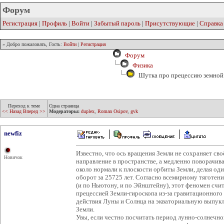
Форум
Регистрация
|
Профиль
|
Войти
|
Забытый пароль
|
Присутствующие
|
Справка
» Добро пожаловать, Гость:
Войти
|
Регистрация
Форум
Физика
Шутка про прецессию земной 
Переход к теме
Одна страница
<< Назад
Вперед >>
Модераторы:
duplex
,
Roman Osipov
,
gvk
newfiz
Известно, что ось вращения Земли не сохраняет сво
Новичок
направление в пространстве, а медленно поворачив
около нормали к плоскости орбиты Земли, делая од
оборот за 25725 лет. Согласно всемирному тяготен
(и по Ньютону, и по Эйнштейну), этот феномен счи
прецессией Земли-гироскопа из-за гравитационного
действия Луны и Солнца на экваториальную выпук
Земли.
Увы, если честно посчитать период лунно-солнечно