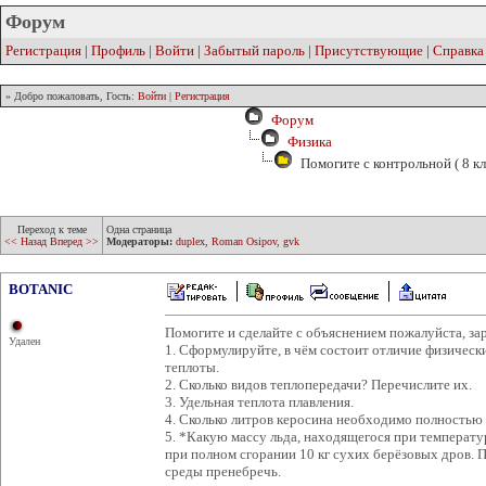
Форум
Регистрация
|
Профиль
|
Войти
|
Забытый пароль
|
Присутствующие
|
Справка
» Добро пожаловать, Гость:
Войти
|
Регистрация
Форум
Физика
Помогите с контрольной ( 8 кл
Переход к теме
Одна страница
<< Назад
Вперед >>
Модераторы:
duplex
,
Roman Osipov
,
gvk
BOTANIC
Помогите и сделайте с объяснением пожалуйста, зар
Удален
1. Сформулируйте, в чём состоит отличие физическ
теплоты.
2. Сколько видов теплопередачи? Перечислите их.
3. Удельная теплота плавления.
4. Сколько литров керосина необходимо полностью
5. *Какую массу льда, находящегося при температу
при полном сгорании 10 кг сухих берёзовых дров.
среды пренебречь.