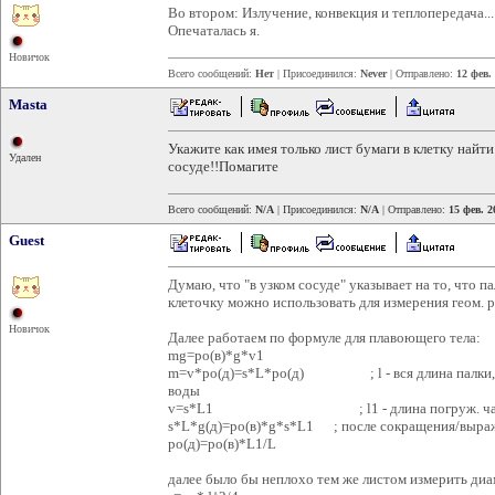
Во втором: Излучение, конвекция и теплопередача...
Опечаталась я.
Новичок
Всего сообщений:
Нет
| Присоединился:
Never
| Отправлено:
12 фев.
Masta
Укажите как имея только лист бумаги в клетку найт
Удален
сосуде!!Помагите
Всего сообщений:
N/A
| Присоединился:
N/A
| Отправлено:
15 фев. 2
Guest
Думаю, что "в узком сосуде" указывает на то, что п
клеточку можно использовать для измерения геом. р
Новичок
Далее работаем по формуле для плавоющего тела:
mg=ро(в)*g*v1
m=v*ро(д)=s*L*ро(д) ; l - вся длина палки, ро(д
воды
v=s*L1 ; l1 - длина погруж. ча
s*L*g(д)=ро(в)*g*s*L1 ; после сокращения/выра
ро(д)=ро(в)*L1/L
далее было бы неплохо тем же листом измерить диа