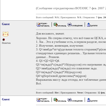
(Сообщение отредактировал BOTANIC 7 фев. 2007 
Всего сообщений:
N/A
| Присоединился:
N/A
| Отправлено:
7 фев. 20
Guest
Для восьмого, значит.
Хорошо. Но сперва отмечу, что всё-таки не ЦСКА, 
1. Хм... Это в учебнике есть, в первом разделе, посм
Новичок
2. Излучение, конвекция, излучение.
3. Q=лямбда*m=q(удельная теплота сгорания)*p(пл
стандартных единицах решаешь... Удельная теплота
данные... Решили.
4. Q1+Q2+Q3=Q4.
Q1=m(льда)*c(льда)*10(градусов) это нагревание ль
Q2=лямбда(льда)*m(льда) это плавление льда.
Q3=m(льда)*c(льда)*30(градусов)
Q4=q(берёзовой древесины)*m(дров)
Выражаешь массу льда отсюда, все табличные данны
Всё.
Всего сообщений:
Нет
| Присоединился:
Never
| Отправлено:
12 фев.
Guest