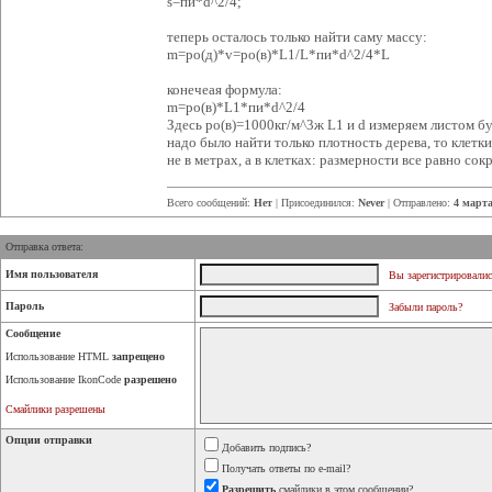
s=пи*d^2/4;
теперь осталось только найти саму массу:
m=ро(д)*v=ро(в)*L1/L*пи*d^2/4*L
конечеая формула:
m=ро(в)*L1*пи*d^2/4
Здесь ро(в)=1000кг/м^3ж L1 и d измеряем листом бу
надо было найти только плотность дерева, то клетк
не в метрах, а в клетках: размерности все равно сокр
Всего сообщений:
Нет
| Присоединился:
Never
| Отправлено:
4 марта
Отправка ответа:
Имя пользователя
Вы зарегистрировалис
Пароль
Забыли пароль?
Сообщение
Использование HTML
запрещено
Использование IkonCode
разрешено
Смайлики разрешены
Опции отправки
Добавить подпись?
Получать ответы по e-mail?
Разрешить
смайлики в этом сообщении?