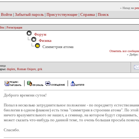
» Назад на
реш
|
Войти
|
Забытый пароль
|
Присутствующие
|
Справка
|
Поиск
йти
|
Регистрация
Форум
Физика
Симметрия атома
Отметить все сообщен
» Добро 
ница
оры:
duplex
,
Roman Osipov
,
gvk
Доброго времени суток!
Попал в несколько затруднительное положение - по поредмету естествознани
биология в одном флаконе) есть тема "симметрия в строении атома". По этой
ничего вразумительного не нашел, а семинар, на котором будут спрашивать, 
может сказать что-нибудь по данной теме, то очень большая просьба помочь
Спасибо.