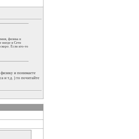
имия, физика и
е нигде в Сети
скоро. Если кто-то
 физику и понимаете
 и т.д. ) то почитайте