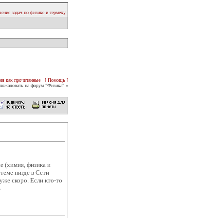
ение задач по физике и термеху
ия как прочитанные
[ Помощь ]
пожаловать на форум "Физика" «
е (химия, физика и
 теме нигде в Сети
уже скоро. Если кто-то
.