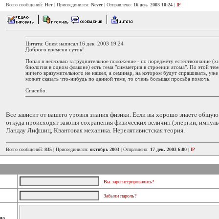
Всего сообщений:
Нет
| Присоединился:
Never
| Отправлено:
16 дек. 2003 10:24
|
IP
Цитата: Guest написал 16 дек. 2003 19:24
Доброго времени суток!
Попал в несколько затруднительное положение - по поредмету естествознание (х
биология в одном флаконе) есть тема "симметрия в строении атома". По этой тем
ничего вразумительного не нашел, а семинар, на котором будут спрашивать, уже 
может сказать что-нибудь по данной теме, то очень большая просьба помочь.
Спасибо.
Все зависит от вашего уровня знания физики. Если вы хорошо знаете общую
откуда происходят законы сохранения физических величин (энергии, импульса
Ландау Лифшиц, Квантовая механика. Нерелятивистская теория.
Всего сообщений:
835
| Присоединился:
октябрь 2003
| Отправлено:
17 дек. 2003 6:00
|
IP
Вы зарегистрировались?
Забыли пароль?
но