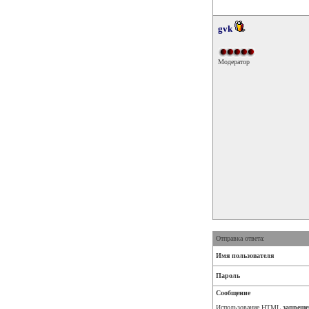
gvk
Модератор
Отправка ответа:
Имя пользователя
Пароль
Сообщение
Использование HTML
запреще