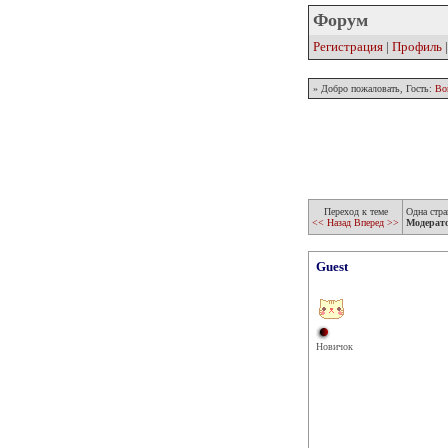
Форум
Регистрация
|
Профиль
» Добро пожаловать, Гость:
Во
Переход к теме
Одна стра
<< Назад
Вперед >>
Модерат
Guest
Новичок