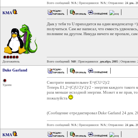
Всего сообщений:
N/A
| Присоединился:
N/A
| Отправлено:
24 дек. 2
KMA
Дык у тебя то U приходится на один конденсатор =) 
получиться. Сам же написал, что емкость удвоилась
половине на другом. Никуда ничего не пропало, сам 
Долгожитель
Всего сообщений:
940
| Присоединился:
декабрь 2005
| Отправлено:
Duke Garland
Смотрите внимательнее E=(CU^2)/2
Удален
Теперь E1,2=(C(U/2)^2)/2 - энергия каждого такого к
раза меньше исходной энергии. Может я не прав, т
пожалуйста
(Сообщение отредактировал Duke Garland 24 дек. 2
Всего сообщений:
N/A
| Присоединился:
N/A
| Отправлено:
24 дек. 2
KMA