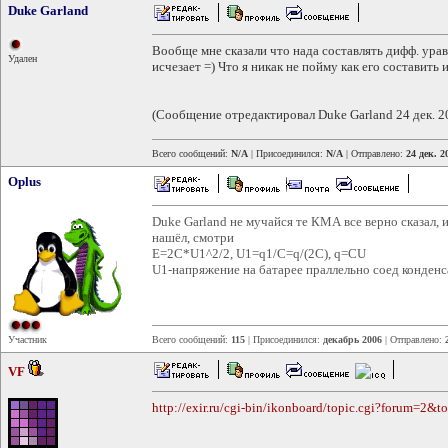
Duke Garland
Вообще мне сказали что нада составлять дифф. урав
Удален
исчезает =) Что я никак не пойму как его составить и
(Сообщение отредактировал Duke Garland 24 дек. 2
Всего сообщений:
N/A
| Присоединился:
N/A
| Отправлено:
24 дек. 2
Oplus
Duke Garland не мучайся те КМА все верно сказал, 
нашёл, смотри
E=2C*U1^2/2, U1=q1/C=q/(2C), q=CU
U1-напряжение на батарее праллельно соед конденс
Участник
Всего сообщений:
115
| Присоединился:
декабрь 2006
| Отправлено:
VF
http://exir.ru/cgi-bin/ikonboard/topic.cgi?forum=2&t