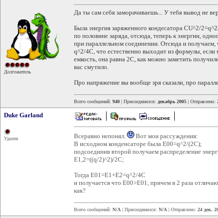
Да ты сам себя заморачиваешь... У тебя вывод не ве
Была энергия заряженного кондесатора CU^2/2=q^2/
по половине заряда, отсюда, теперь к энергии, одного
при параллельном соединении. Отсюда и получаем, ч
q^2/4C, что естественно выходит из формулы, если
емкость, она равна 2С, как можно заметить получили
вас смутило.
Долгожитель
Про напряжение вы вообще зря сказали, про паралл
Всего сообщений:
940
| Присоединился:
декабрь 2005
| Отправлено:
Duke Garland
Всеравно непонял.
Вот мои рассуждения:
Удален
В исходном конденсаторе была E00=q^2/(2C);
подсоединив второй получаем распределение энерг
E1,2=((q/2)^2)/2C;
Тогда E01=E1+E2=q^2/4C
и получается что E00>E01, причем в 2 раза отличают
как?
Всего сообщений:
N/A
| Присоединился:
N/A
| Отправлено:
24 дек. 2