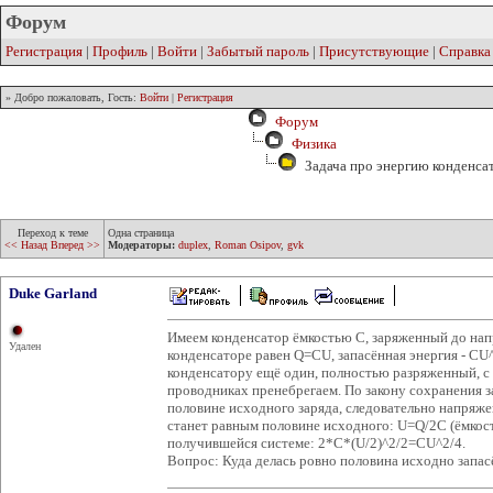
Форум
Регистрация
|
Профиль
|
Войти
|
Забытый пароль
|
Присутствующие
|
Справка
» Добро пожаловать, Гость:
Войти
|
Регистрация
Форум
Физика
Задача про энергию конденсат
Переход к теме
Одна страница
<< Назад
Вперед >>
Модераторы:
duplex
,
Roman Osipov
,
gvk
Duke Garland
Имеем конденсатор ёмкостью C, заряженный до напр
Удален
конденсаторе равен Q=CU, запасённая энергия - CU
конденсатору ещё один, полностью разряженный, с 
проводниках пренебрегаем. По закону сохранения з
половине исходного заряда, следовательно напряж
станет равным половине исходного: U=Q/2C (ёмкост
получившейся системе: 2*C*(U/2)^2/2=CU^2/4.
Вопрос: Куда делась ровно половина исходно запас