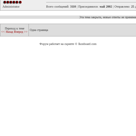
Administrator
Всего сообщений:
3110
| Присоединился:
май 2002
| Отправлено:
25 
Эта тема закрыта, новые ответы не приним
Переход к теме
Одна страница
<< Назад
Вперед >>
Форум работает на скрипте © Ikonboard.com