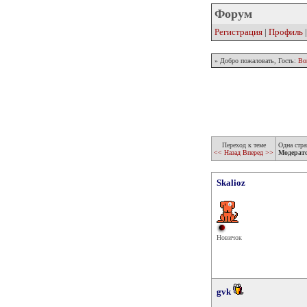
Форум
Регистрация
|
Профиль
» Добро пожаловать, Гость:
Во
Переход к теме
Одна стра
<< Назад
Вперед >>
Модерат
Skalioz
Новичок
gvk