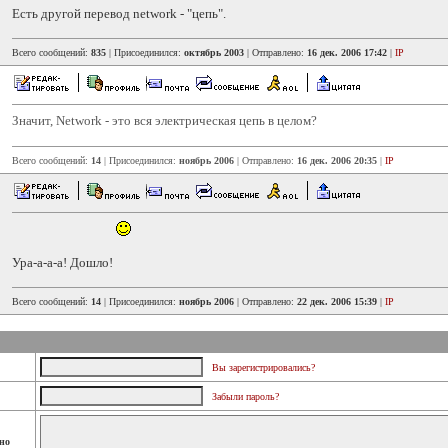
Есть другой перевод network - "цепь".
Всего сообщений:
835
| Присоединился:
октябрь 2003
| Отправлено:
16 дек. 2006 17:42
|
IP
Значит, Network - это вся электрическая цепь в целом?
Всего сообщений:
14
| Присоединился:
ноябрь 2006
| Отправлено:
16 дек. 2006 20:35
|
IP
Ура-а-а-а! Дошло!
Всего сообщений:
14
| Присоединился:
ноябрь 2006
| Отправлено:
22 дек. 2006 15:39
|
IP
Вы зарегистрировались?
Забыли пароль?
но