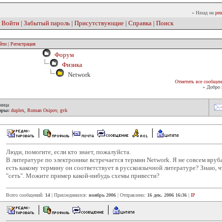
» Назад на
реш
|
Войти
|
Забытый пароль
|
Присутствующие
|
Справка
|
Поиск
йти
|
Регистрация
Форум
Физика
Network
Отметить все сообщен
» Добро 
ница
оры:
duplex
,
Roman Osipov
,
gvk
Люди, помогите, если кто знает, пожалуйста.
В литературе по электронике встречается термин Network. Я не совсем вруба
есть какому термину он соответствует в русскоязычной литературе? Знаю, ч
"сеть". Можите пример какой-нибудь схемы привести?
Всего сообщений:
14
| Присоединился:
ноябрь 2006
| Отправлено:
16 дек. 2006 16:36
|
IP