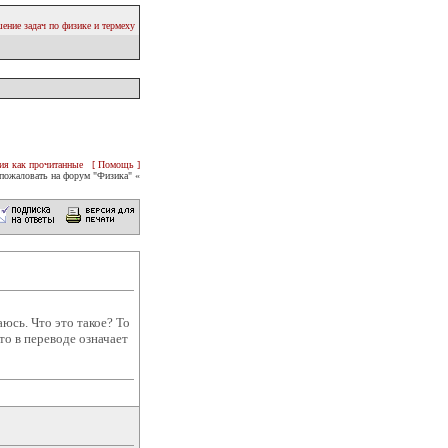
ение задач по физике и термеху
ия как прочитанные
[ Помощь ]
пожаловать на форум "Физика" «
юсь. Что это такое? То
то в переводе означает