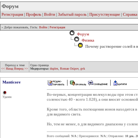
Форум
Регистрация
|
Профиль
|
Войти
|
Забытый пароль
|
Присутствующие
|
Справка
» Добро пожаловать, Гость:
Войти
|
Регистрация
Форум
Физика
Почему растворение солей в в
Переход к теме
Одна страница
<< Назад
Вперед >>
Модераторы:
duplex
,
Roman Osipov
,
gvk
Manticore
Во-первых, концентрация молекул воды при этом ст
Удален
соленостью 40 - всего 1.028), а они вносят основной 
Кроме того, область поглощения ионов находится в
для видимого света.
Но, тем не менее, n для видимого диапазона у солен
Всего сообщений:
N/A
| Присоединился:
N/A
| Отправлено:
10 дек. 2