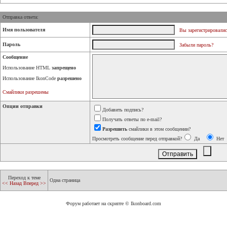
Отправка ответа:
Имя пользователя
Вы зарегистрировалис
Пароль
Забыли пароль?
Сообщение
Использование HTML
запрещено
Использование IkonCode
разрешено
Смайлики разрешены
Опции отправки
Добавить подпись?
Получать ответы по e-mail?
Разрешить
смайлики в этом сообщении?
Просмотреть сообщение перед отправкой?
Да
Нет
Переход к теме
Одна страница
<< Назад
Вперед >>
Форум работает на скрипте © Ikonboard.com