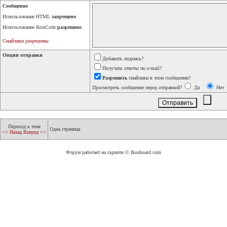
Сообщение
Использование HTML
запрещено
Использование IkonCode
разрешено
Смайлики разрешены
Опции отправки
Добавить подпись?
Получать ответы по e-mail?
Разрешить
смайлики в этом сообщении?
Просмотреть сообщение перед отправкой?
Да
Нет
Переход к теме
Одна страница
<< Назад
Вперед >>
Форум работает на скрипте © Ikonboard.com