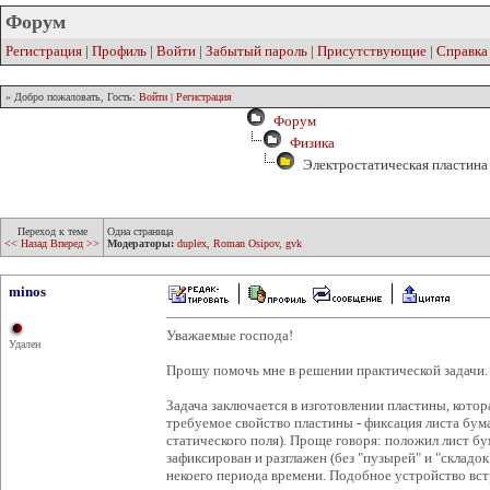
Форум
Регистрация
|
Профиль
|
Войти
|
Забытый пароль
|
Присутствующие
|
Справка
» Добро пожаловать, Гость:
Войти
|
Регистрация
Форум
Физика
Электростатическая пластина
Переход к теме
Одна страница
<< Назад
Вперед >>
Модераторы:
duplex
,
Roman Osipov
,
gvk
minos
Уважаемые господа!
Удален
Прошу помочь мне в решении практической задачи.
Задача заключается в изготовлении пластины, котор
требуемое свойство пластины - фиксация листа бум
статического поля). Проще говоря: положил лист бу
зафиксирован и разглажен (без "пузырей" и "складок
некоего периода времени. Подобное устройство вс