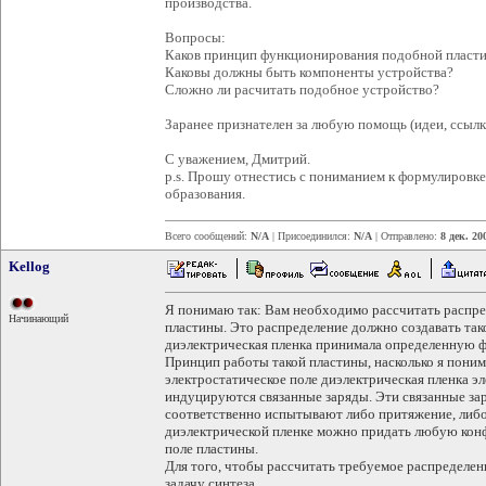
производства.
Вопросы:
Каков принцип функционирования подобной пласт
Каковы должны быть компоненты устройства?
Сложно ли расчитать подобное устройство?
Заранее признателен за любую помощь (идеи, ссылки
С уважением, Дмитрий.
p.s. Прошу отнестись с пониманием к формулировк
образования.
Всего сообщений:
N/A
| Присоединился:
N/A
| Отправлено:
8 дек. 20
Kellog
Я понимаю так: Вам необходимо рассчитать распре
Начинающий
пластины. Это распределение должно создавать так
диэлектрическая пленка принимала определенную 
Принцип работы такой пластины, насколько я пони
электростатическое поле диэлектрическая пленка эл
индуцируются связанные заряды. Эти связанные зар
соответственно испытывают либо притяжение, либо
диэлектрической пленке можно придать любую кон
поле пластины.
Для того, чтобы рассчитать требуемое распределен
задачу синтеза.