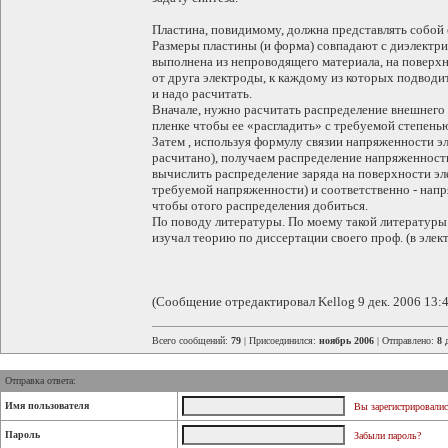
Пластина, повидимому, должна представлять собой
Размеры пластины (и форма) совпадают с диэлектри
выполнена из непроводящего материала, на поверх
от друга электроды, к каждому из которых подвод
и надо расчитать.
Вначале, нужно расчитать распределение внешнего
пленке чтобы ее «расгладить» с требуемой степень
Затем , используя формулу связии напряженности эл
расчитано), получаем распределение напряженности
вычислить распределение заряда на поверхности эл
требуемой напряженности) и соответственно - нап
чтобы отого распределения добиться.
По поводу литературы. По моему такой литературы п
изучал теорию по диссертации своего проф. (в элек
(Сообщение отредактировал Kellog 9 дек. 2006 13:4
Всего сообщений:
79
| Присоединился:
ноябрь 2006
| Отправлено:
8 
Отправка ответа:
Имя пользователя
Вы зарегистрировалис
Пароль
Забыли пароль?