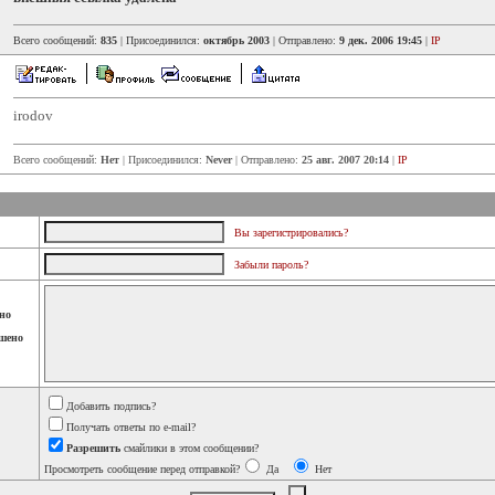
Всего сообщений:
835
| Присоединился:
октябрь 2003
| Отправлено:
9 дек. 2006 19:45
|
IP
irodov
Всего сообщений:
Нет
| Присоединился:
Never
| Отправлено:
25 авг. 2007 20:14
|
IP
Вы зарегистрировались?
Забыли пароль?
но
шено
Добавить подпись?
Получать ответы по e-mail?
Разрешить
смайлики в этом сообщении?
Просмотреть сообщение перед отправкой?
Да
Нет