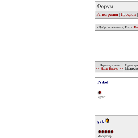
Форум
Регистрация
|
Профиль
» Добро пожаловать, Гость:
Во
Переход к теме
Одна стра
<< Назад
Вперед >>
Модерат
Prikol
Удален
gvk
Модератор