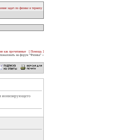
ение задач по физике и термеху
ия как прочитанные
[ Помощь ]
пожаловать на форум "Физика" «
ии ионизирующего