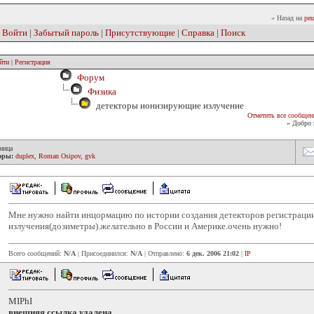
» Назад на
реш
|
Войти
|
Забытый пароль
|
Присутствующие
|
Справка
|
Поиск
йти
|
Регистрация
Форум
Физика
детекторы ионизирующие излучение
Отметить все сообщен
» Добро 
ница
оры:
duplex
,
Roman Osipov
,
gvk
Мне нужно найти инцормацию по истории создания детекторов регистрац
излучения(дозиметры).желательно в России и Америке.очень нужно!
Всего сообщений:
N/A
| Присоединился:
N/A
| Отправлено:
6 дек. 2006 21:02
|
IP
MIPhI
внешняя ссылка удалена