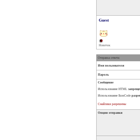
Guest
Новичок
Отправка ответа:
Имя пользователя
Пароль
Сообщение
Использование HTML
запреще
Использование IkonCode
разре
Смайлики разрешены
Опции отправки