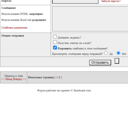
Пароль
Забыли пароль?
Сообщение
Использование HTML
запрещено
Использование IkonCode
разрешено
Смайлики разрешены
Опции отправки
Добавить подпись?
Получать ответы по e-mail?
Разрешить
смайлики в этом сообщении?
Просмотреть сообщение перед отправкой?
Да
Нет
Переход к теме
Несколько страниц
[
1
2
]
<< Назад
Вперед >>
Форум работает на скрипте © Ikonboard.com