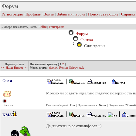
Форум
Регистрация
|
Профиль
|
Войти
|
Забытый пароль
|
Присутствующие
|
Справка
» Добро пожаловать, Гость:
Войти
|
Регистрация
Форум
Физика
Сила трения
Переход к теме
Несколько страниц
[
1
2
]
<< Назад
Вперед >>
Модераторы:
duplex
,
Roman Osipov
,
gvk
Guest
Можно ли создать идеально гладкую поверхность ил
Новичок
Всего сообщений:
Нет
| Присоединился:
Never
| Отправлено:
27 нояб
KMA
Да, тщательно ее отшлифовав =)