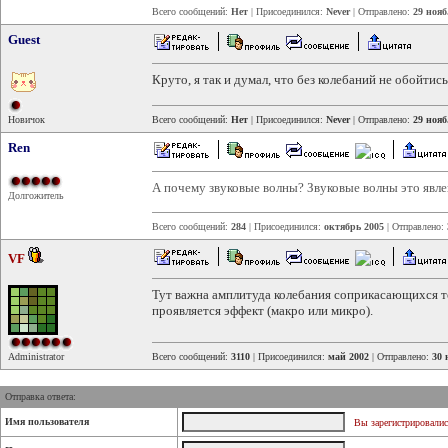
Всего сообщений:
Нет
| Присоединился:
Never
| Отправлено:
29 нояб
Guest
Круто, я так и думал, что без колебаний не обойтись
Новичок
Всего сообщений:
Нет
| Присоединился:
Never
| Отправлено:
29 нояб
Ren
А почему звуковые волны? Звуковые волны это явле
Долгожитель
Всего сообщений:
284
| Присоединился:
октябрь 2005
| Отправлено:
VF
Тут важна амплитуда колебания соприкасающихся тел
проявляется эффект (макро или микро).
Administrator
Всего сообщений:
3110
| Присоединился:
май 2002
| Отправлено:
30 
Отправка ответа:
Имя пользователя
Вы зарегистрировалис