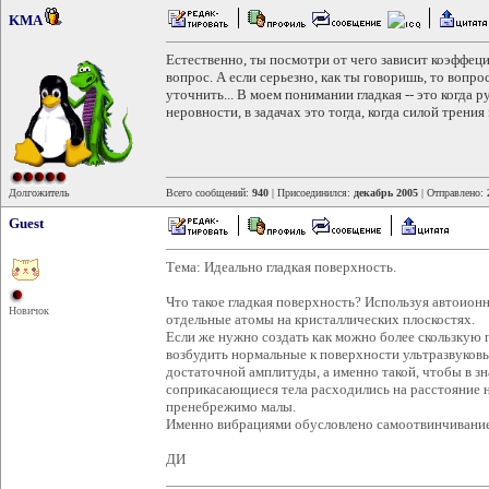
KMA
Естественно, ты посмотри от чего зависит коэффеци
вопрос. А если серьезно, как ты говоришь, то вопр
уточнить... В моем понимании гладкая -- это когда
неровности, в задачах это тогда, когда силой трени
Долгожитель
Всего сообщений:
940
| Присоединился:
декабрь 2005
| Отправлено:
Guest
Тема: Идеально гладкая поверхность.
Что такое гладкая поверхность? Используя автоио
Новичок
отдельные атомы на кристаллических плоскостях.
Если же нужно создать как можно более скользкую 
возбудить нормальные к поверхности ультразвуковы
достаточной амплитуды, а именно такой, чтобы в з
соприкасающиеся тела расходились на расстояние н
пренебрежимо малы.
Именно вибрациями обусловлено самоотвинчивание
ДИ