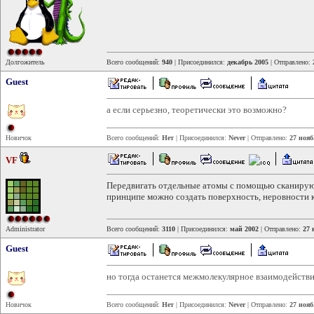
Долгожитель
Всего сообщений:
940
| Присоединился:
декабрь 2005
| Отправлено:
Guest
а если серьезно, теоретически это возможно?
Новичок
Всего сообщений:
Нет
| Присоединился:
Never
| Отправлено:
27 нояб
VF
Передвигать отдельные атомы с помощью сканирующ
принципе можно создать поверхность, неровности к
Administrator
Всего сообщений:
3110
| Присоединился:
май 2002
| Отправлено:
27 
Guest
но тогда останется межмолекулярное взаимодейств
Новичок
Всего сообщений:
Нет
| Присоединился:
Never
| Отправлено:
27 нояб