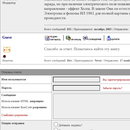
Модератор
заряда, но при наличии электрического поля появл
направлении - эффект Холла. В законе Ома он естес
Электроны и фононы ИЛ 1961 для полной картины в
проводности.
Всего сообщений:
835
| Присоединился:
октябрь 2003
| Отправлено:
Guest
Спасибо за ответ. Попытаюсь найти эту книгу.
Новичок
Всего сообщений:
Нет
| Присоединился:
Never
| Отправлено:
17 нояб
Отправка ответа:
Имя пользователя
Вы зарегистрировалис
Пароль
Забыли пароль?
Сообщение
Использование HTML
запрещено
Использование IkonCode
разрешено
Смайлики разрешены
Опции отправки
Добавить подпись?