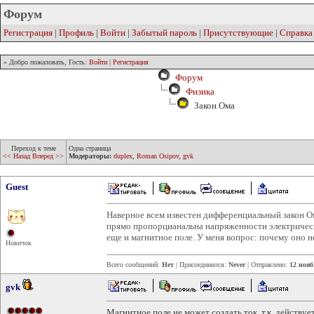
Форум
Регистрация
|
Профиль
|
Войти
|
Забытый пароль
|
Присутствующие
|
Справка
» Добро пожаловать, Гость:
Войти
|
Регистрация
Форум
Физика
Закон Ома
Переход к теме
Одна страница
<< Назад
Вперед >>
Модераторы:
duplex
,
Roman Osipov
,
gvk
Guest
Наверное всем известен дифференциальный закон Ом
прямо пропорцианальна напряженности электрическо
еще и магнитное поле. У меня вопрос: почему оно н
Новичок
Всего сообщений:
Нет
| Присоединился:
Never
| Отправлено:
12 нояб
gvk
Магнитное поле не может создать ток, т.к. действ