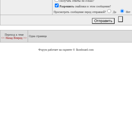
Получать ответы по e-mail?
Разрешить
смайлики в этом сообщении?
Просмотреть сообщение перед отправкой?
Да
Нет
Переход к теме
Одна страница
<< Назад
Вперед >>
Форум работает на скрипте © Ikonboard.com