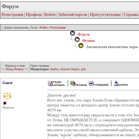
Форум
Регистрация
|
Профиль
|
Войти
|
Забытый пароль
|
Присутствующие
|
Справка
» Добро пожаловать, Гость:
Войти
|
Регистрация
Форум
Физика
Аномальная кинематика пары 
Переход к теме
Одна страница
<< Назад
Вперед >>
Модераторы:
duplex
,
Roman Osipov
,
gvk
Guest
Дорогие друзья!
Всех нас учили, что пара Земля-Луна обращается ок
центра тяжести, от которого центр Земли отстоит 
Новичок
4670 км.
Между тем, имеется ряд свидетельств о том, что Зем
от Луны, НЕ ОБРАЩАЕТСЯ, а совершает ОДНОМЕРН
же амплитудой 4670 км и с периодом в синодически
местного участка своей околосолнечной орбиты. Эт
Земли, "вдоль" орбиты, обнаруживаются на опыте, а