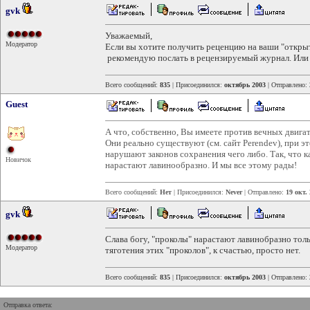
gvk
Уважаемый,
Модератор
Если вы хотите получить реценцию на ваши "открыт
рекомендую послать в рецензируемый журнал. Или 
Всего сообщений:
835
| Присоединился:
октябрь 2003
| Отправлено:
Guest
А что, собственно, Вы имеете против вечных двига
Они реально существуют (см. сайт Реrendev), при э
нарушают законов сохранения чего либо. Так, что 
Новичок
нарастают лавинообразно. И мы все этому рады!
Всего сообщений:
Нет
| Присоединился:
Never
| Отправлено:
19 окт.
gvk
Слава богу, "проколы" нарастают лавинобразно тол
Модератор
тяготения этих "проколов", к счастью, просто нет.
Всего сообщений:
835
| Присоединился:
октябрь 2003
| Отправлено:
Отправка ответа: