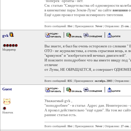
"поперёк" орбиты - нет.
См. статью "Свидетельства об одномерности колеб
в кинематике пары Земля-Луна" на сайте
внешняя с
Ещё один прокол теории всемирного тяготения.
Всего сообщений:
Нет
| Присоединился:
Never
| Отправлено:
25 сен.
gvk
Вы знаете, я был бы очень осторожен со словами " 
Модератор
ОТО - не журналистика, а очень серьезная вещь, и 
"крикунов" и "изобретателей вечных двигателей".
И поясните поподробнее что вы имеете ввиду под "и
отличие
от Луны, НЕ ОБРАЩАЕТСЯ, а совершает ОДНОМЕРН
Всего сообщений:
835
| Присоединился:
октябрь 2003
| Отправлено:
Guest
Уважаемый gvk ,
"поподробнее" - в статье. Адрес дан. Неинтересно -
А прокол действительно "ещё один". На том же сайт
Новичок
ранние статьи есть.
Всего сообщений:
Нет
| Присоединился:
Never
| Отправлено:
27 сен.