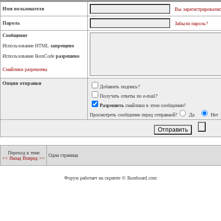
Имя пользователя
Вы зарегистрировалис
Пароль
Забыли пароль?
Сообщение
Использование HTML
запрещено
Использование IkonCode
разрешено
Смайлики разрешены
Опции отправки
Добавить подпись?
Получать ответы по e-mail?
Разрешить
смайлики в этом сообщении?
Просмотреть сообщение перед отправкой?
Да
Нет
Переход к теме
Одна страница
<< Назад
Вперед >>
Форум работает на скрипте © Ikonboard.com