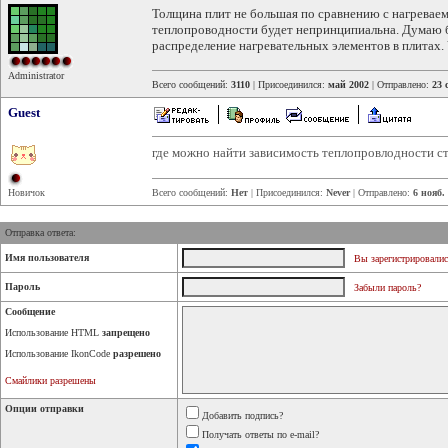
Толщина плит не большая по сравнению с нагреваем
теплопроводности будет непринципиальна. Думаю 
распределение нагревательных элементов в плитах.
Administrator
Всего сообщений:
3110
| Присоединился:
май 2002
| Отправлено:
23 
Guest
где можно найти зависимость теплопровлодности с
Новичок
Всего сообщений:
Нет
| Присоединился:
Never
| Отправлено:
6 нояб.
Отправка ответа:
Имя пользователя
Вы зарегистрировалис
Пароль
Забыли пароль?
Сообщение
Использование HTML
запрещено
Использование IkonCode
разрешено
Смайлики разрешены
Опции отправки
Добавить подпись?
Получать ответы по e-mail?