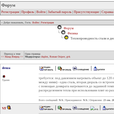
Форум
Регистрация
|
Профиль
|
Войти
|
Забытый пароль
|
Присутствующие
|
Справка
» Добро пожаловать, Гость:
Войти
|
Регистрация
Форум
Физика
Теплопроводность стали и дю
Переход к теме
Одна страница
<< Назад
Вперед >>
Модераторы:
duplex
,
Roman Osipov
,
gvk
denza
требуется: под давлением нагревать объект до 120 
Удален
между ними) - одна сталь, вторая дюраль со встро
с помощью домкрата нагреваются до заданной тем
распределением тепла при использоваии плит из ра
Всего сообщений:
N/A
| Присоединился:
N/A
| Отправлено:
23 сен. 2
VF