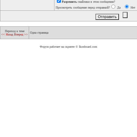
Разрешить
смайлики в этом сообщении?
Просмотреть сообщение перед отправкой?
Да
Нет
Переход к теме
Одна страница
<< Назад
Вперед >>
Форум работает на скрипте © Ikonboard.com