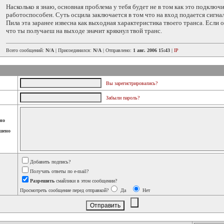
Насколько я знаю, основная проблема у тебя будет не в том как это подключи
работоспособен. Суть осцила заключается в том что на вход подается сигна
Пила эта заранее извесна как выходная характеристика твоего транса. Если 
что ты получаеш на выходе значит крякнул твой транс.
Всего сообщений:
N/A
| Присоединился:
N/A
| Отправлено:
1 авг. 2006 15:43
|
IP
Вы зарегистрировались?
Забыли пароль?
но
шено
Добавить подпись?
Получать ответы по e-mail?
Разрешить
смайлики в этом сообщении?
Просмотреть сообщение перед отправкой?
Да
Нет