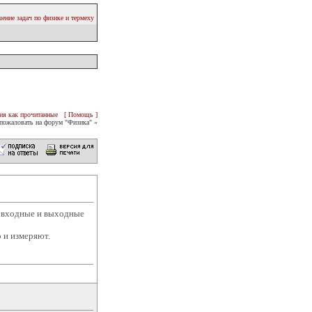
ение задач по физике и термеху
ия как прочитанные
[ Помощь ]
пожаловать на форум "Физика" «
о входные и выходные
 и измеряют.