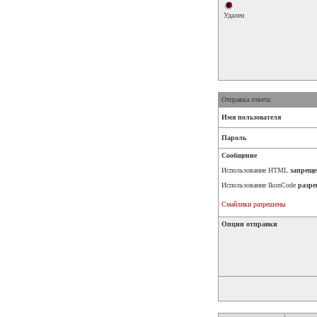
Удален
Отправка ответа:
Имя пользователя
Пароль
Сообщение
Использование HTML
запреще
Использование IkonCode
разре
Смайлики разрешены
Опции отправки