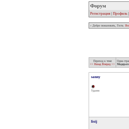
Форум
Регистрация
|
Профиль
» Добро пожаловать, Гость:
Во
Переход к теме
Одна стра
<< Назад
Вперед >>
Модерат
sanny
Удален
lisij