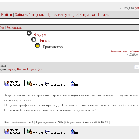
» Назад на
реш
|
Войти
|
Забытый пароль
|
Присутствующие
|
Справка
|
Поиск
йти
|
Регистрация
Форум
Физика
Транзистор
Отметить все сообщен
» Добро 
ница
оры:
duplex
,
Roman Osipov
,
gvk
Задача такая: есть транзистор и с помощью осциллографа надо получить ег
характеристики.
Осциллограф имеет три провода 1-земля 2,3-потенциалы которые собственно
Не могли бы пояснить как всё это надо подключить?
Всего сообщений:
N/A
| Присоединился:
N/A
| Отправлено:
5 июля 2006 16:41
|
IP