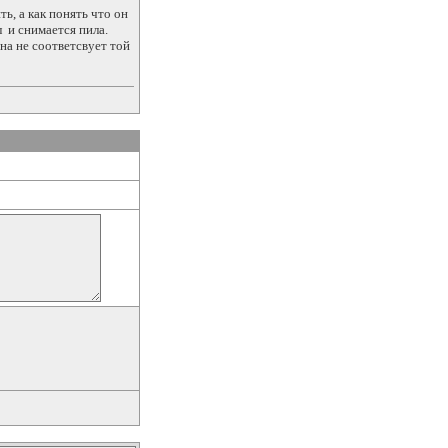
ть, а как понять что он
л и снимается пила.
она не соответсвует той