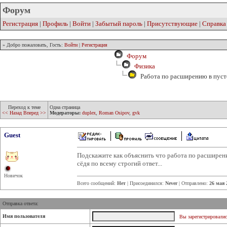
Форум
Регистрация
|
Профиль
|
Войти
|
Забытый пароль
|
Присутствующие
|
Справка
» Добро пожаловать, Гость:
Войти
|
Регистрация
Форум
Физика
Работа по расширению в пуст
Переход к теме
Одна страница
<< Назад
Вперед >>
Модераторы:
duplex
,
Roman Osipov
,
gvk
Guest
Подскажите как объяснить что работа по расширени
сёдя по всему строгий ответ...
Новичок
Всего сообщений:
Нет
| Присоединился:
Never
| Отправлено:
26 мая 
Отправка ответа:
Имя пользователя
Вы зарегистрировалис