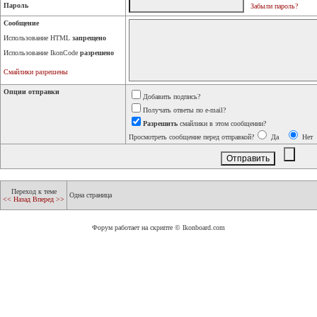
Пароль
Забыли пароль?
Сообщение
Использование HTML
запрещено
Использование IkonCode
разрешено
Смайлики разрешены
Опции отправки
Добавить подпись?
Получать ответы по e-mail?
Разрешить
смайлики в этом сообщении?
Просмотреть сообщение перед отправкой?
Да
Нет
Переход к теме
Одна страница
<< Назад
Вперед >>
Форум работает на скрипте © Ikonboard.com