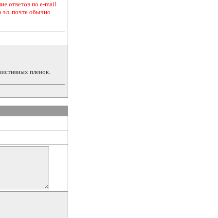
е ответов по e-mail.
о эл. почте обычно
зистивных пленок.