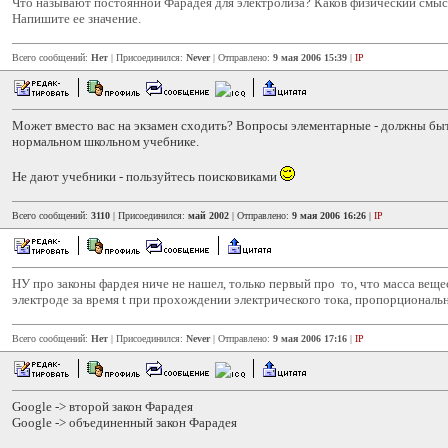
Что называют постоянной Фарадея для электролиза? Каков физический смыс
Напишите ее значение.
Всего сообщений:
Нет
| Присоединился:
Never
| Отправлено:
9 мая 2006 15:39
|
IP
Может вместо вас на экзамен сходить? Вопросы элементарные - должны бы
нормальном школьном учебнике.
Не дают учебники - пользуйтесь поисковиками
Всего сообщений:
3110
| Присоединился:
май 2002
| Отправлено:
9 мая 2006 16:26
|
IP
НУ про законы фардея ниче не нашел, только первый про то, что масса веще
электроде за время t при прохождении электрического тока, пропорциональн
Всего сообщений:
Нет
| Присоединился:
Never
| Отправлено:
9 мая 2006 17:16
|
IP
Google -> второй закон Фарадея
Google -> объединенный закон Фарадея