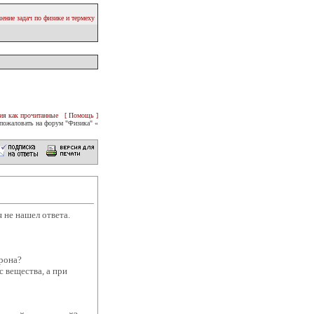
ение задач по физике и термеху
ия как прочитанные
[ Помощь ]
пожаловать на форум "Физика" «
 не нашел ответа.
трона?
 вещества, а при