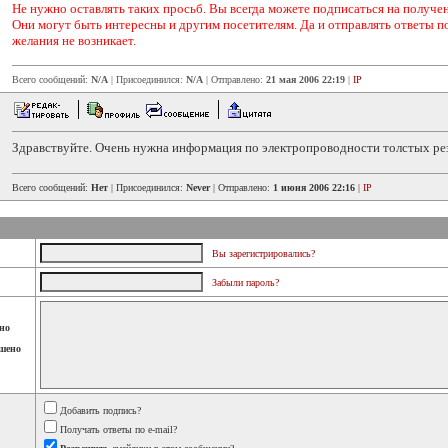
Не нужно оставлять таких просьб. Вы всегда можете подписаться на получени
Они могут быть интересны и другим посетителям. Да и отправлять ответы п
желания не возникает.
Всего сообщений:
N/A
| Присоединился:
N/A
| Отправлено:
21 мая 2006 22:19
|
IP
Здравствуйте. Очень нужна информация по электропроводности толстых ре
Всего сообщений:
Нет
| Присоединился:
Never
| Отправлено:
1 июня 2006 22:16
|
IP
Вы зарегистрировались?
Забыли пароль?
но
шено
Добавить подпись?
Получать ответы по e-mail?