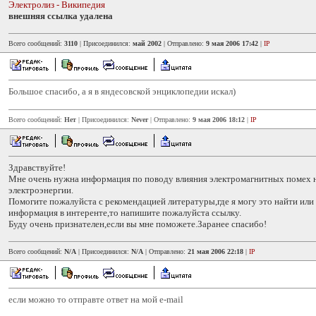
Электролиз - Википедия
внешняя ссылка удалена
Всего сообщений:
3110
| Присоединился:
май 2002
| Отправлено:
9 мая 2006 17:42
|
IP
Большое спасибо, а я в яндесовской энциклопедии искал)
Всего сообщений:
Нет
| Присоединился:
Never
| Отправлено:
9 мая 2006 18:12
|
IP
Здравствуйте!
Мне очень нужна информация по поводу влияния электромагнитных помех н
электроэнергии.
Помогите пожалуйста с рекомендацией литературы,где я могу это найти или 
информация в интеренте,то напишите пожалуйста ссылку.
Буду очень признателен,если вы мне поможете.Заранее спасибо!
Всего сообщений:
N/A
| Присоединился:
N/A
| Отправлено:
21 мая 2006 22:18
|
IP
если можно то отправте ответ на мой e-mail