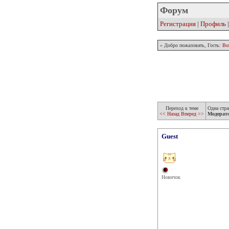
Форум
Регистрация
|
Профиль
» Добро пожаловать, Гость:
Во
Переход к теме
Одна стра
<< Назад
Вперед >>
Модерат
Guest
Новичок