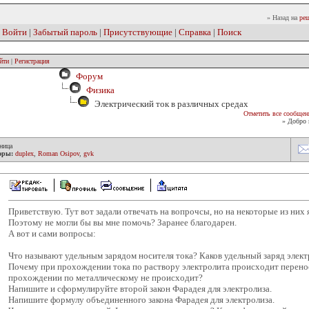
» Назад на
реш
|
Войти
|
Забытый пароль
|
Присутствующие
|
Справка
|
Поиск
йти
|
Регистрация
Форум
Физика
Электрический ток в различных средах
Отметить все сообщен
» Добро 
ница
оры:
duplex
,
Roman Osipov
,
gvk
Приветствую. Тут вот задали отвечать на вопрочсы, но на некоторые из них я
Поэтому не могли бы вы мне помочь? Заранее благодарен.
А вот и сами вопросы:
Что называют удельным зарядом носителя тока? Каков удельный заряд элек
Почему при прохождении тока по раствору электролита происходит перенос
прохождении по металлическому не происходит?
Напишите и сформулируйте второй закон Фарадея для электролиза.
Напишите формулу объединенного закона Фарадея для электролиза.