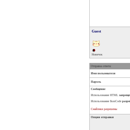
Guest
Новичок
Отправка ответа:
Имя пользователя
Пароль
Сообщение
Использование HTML
запреще
Использование IkonCode
разре
Смайлики разрешены
Опции отправки