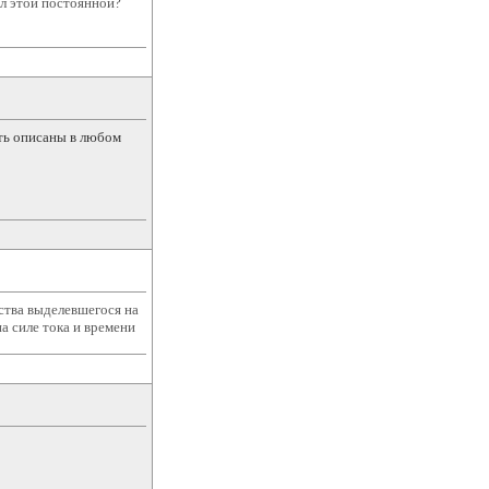
л этой постоянной?
ть описаны в любом
ства выделевшегося на
а силе тока и времени