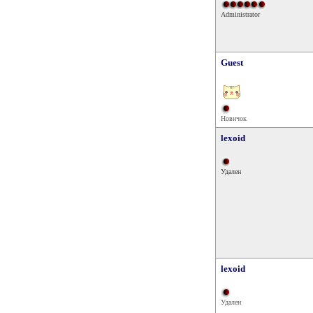
Administrator
Guest
Новичок
lexoid
Удален
lexoid
Удален