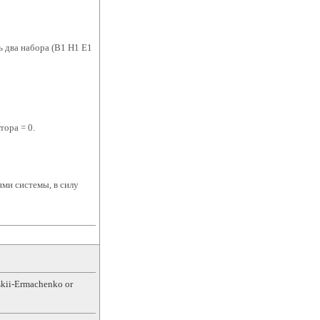
ь два набора (B1 H1 E1
тора = 0.
ями системы, в силу
itskii-Ermachenko or