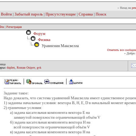
» Назад на
реш
|
Войти
|
Забытый пароль
|
Присутствующие
|
Справка
|
Поиск
йти
|
Регистрация
Форум
Физика
Уравнения Максвелла
Отметить все сообщен
» Добро 
ница
оры:
duplex
,
Roman Osipov
,
gvk
Задание такое:
Надо доказать, что система уравнений Максвелла имеет единственное решен
1) заданны начальные условия: вектора B, H, E, D в начальный момент време
2) граничные условия:
a) задана касательная компонента вектора Е на
замкнутой поверхности ограничевающей объём V
б) задана касательная компонента вектора H на
всей поверхности ограничевающей объём V
в) задана касательная компонента вектора H на