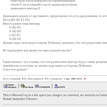
некоторой части поверхности ограничевающей
объём V, на оставшейся части задана касательная
компонента вектора Е
Доказывать нужно от противного, предполагая, что есть два решения, то ест
D1) и (B2 H2 E2 D2)
Ввести разностные вектора
b=B2-B1
h=H2-H1
e=E2-E1
d=D2-D1
Дальше надо, используя теорему Пойтинга, доказать, что эти разностные век
Не подскажите как провести такое доказательство?
Единственное, что я понял, что эти разностные вектора будут также решени
линейности, и поэтому их можно подставить в теорему Пойтинга.
А вот что дальше?
Всего сообщений:
N/A
| Присоединился:
N/A
| Отправлено:
3 апр. 2006 20:55
|
IP
This is Maxwell eq in a free space (no charges, no currents), see solution in Gal
Budak-Samarskii-Tihonov.