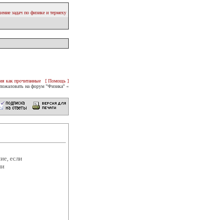
ение задач по физике и термеху
ия как прочитанные
[ Помощь ]
пожаловать на форум "Физика" «
ие, если
ни