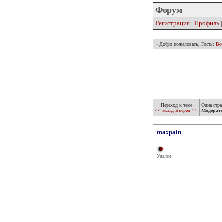
Форум
Регистрация
|
Профиль
» Добро пожаловать, Гость:
Во
Переход к теме
Одна стра
<< Назад
Вперед >>
Модерат
maxpain
Удален