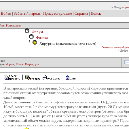
» Назад на
реш
|
Войти
|
Забытый пароль
|
Присутствующие
|
Справка
|
Поиск
йти
|
Регистрация
Форум
Физика
Хирургия (накачивание тела газом)
Отметить все сообщен
» Добро 
ница
оры:
duplex
,
Roman Osipov
,
gvk
В лапароскопической (на органах брюшной полости) хирургии применяется 
брюшной стенки от внутренних органов путем закачивания углекислого газа
такой вопрос:
Дано: баллончик от бытового сифона с углекислым газом (СО2), давление в н
10см3, масса газа 2 г. (по моему), температура комнатная (пусть 20 С), мож
надуть брюшную полость? объем в среднем около 5 литров (от величины брю
должно быть 10-14 мм. рт. ст. (1 атм.=760 мм.рт.ст.), температура тела около 
максимальный объем можно надуть выдерживая заданные параметры? Прось
описать какие могут быть побочные явления с точки зрения физики, на людя