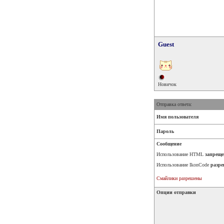
Guest
Новичок
Отправка ответа:
Имя пользователя
Пароль
Сообщение
Использование HTML
запреще
Использование IkonCode
разре
Смайлики разрешены
Опции отправки