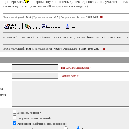
проверялась
, но кроме шуток - очень дешевое решение получается - если 
(мои подсчеты дали около 40 литров можно задуть)
Всего сообщений:
N/A
| Присоединился:
N/A
| Отправлено:
24 авг. 2005 2:05
|
IP
а зачем? не может быть баллончик с газом дешевле большого нормального га
Всего сообщений:
Нет
| Присоединился:
Never
| Отправлено:
6 апр. 2006 20:07
|
IP
Вы зарегистрировались?
Забыли пароль?
но
шено
Добавить подпись?
Получать ответы по e-mail?
Разрешить
смайлики в этом сообщении?