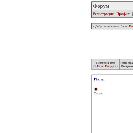
Форум
Регистрация
|
Профиль
» Добро пожаловать, Гость:
Во
Переход к теме
Одна стра
<< Назад
Вперед >>
Модерат
Planer
Удален