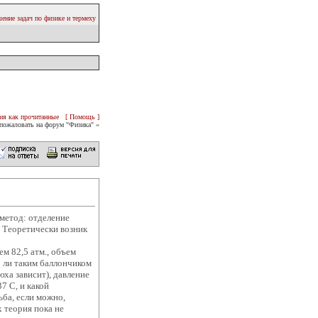
ение задач по физике и термеху
ия как прочитанные
[ Помощь ]
пожаловать на форум "Физика" «
метод: отделение
. Теоретически возник
ем 82,5 атм., объем
но ли таким баллончиком
ха зависит), давление
37 С, и какой
ба, если можно,
х теория пока не