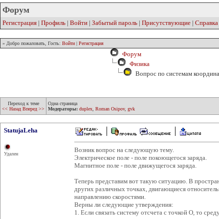
Форум
Регистрация
|
Профиль
|
Войти
|
Забытый пароль
|
Присутствующие
|
Справка
» Добро пожаловать, Гость:
Войти
|
Регистрация
Форум
Физика
Вопрос по системам координ
Переход к теме
Одна страница
<< Назад
Вперед >>
Модераторы:
duplex
,
Roman Osipov
,
gvk
StatujaLeha
Возник вопрос на следующую тему.
Удален
Электрическое поле - поле покоющегося заряда.
Магнитное поле - поле движущегося заряда.
Теперь представим вот такую ситуацию. В пространс
других различных точках, двигающиеся относитель
направлению скоростями.
Верны ли следующие утверждения:
1. Если связать систему отсчета с точкой О, то сре