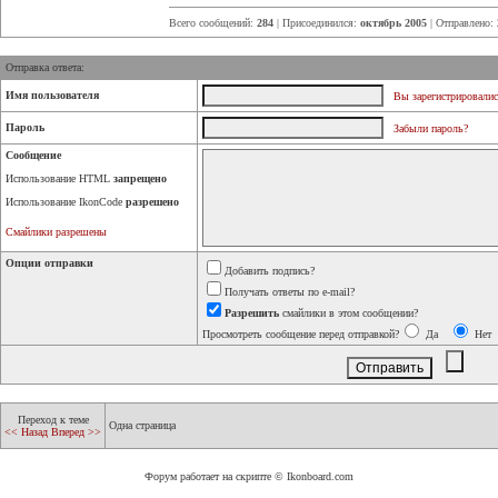
Всего сообщений:
284
| Присоединился:
октябрь 2005
| Отправлено:
Отправка ответа:
Имя пользователя
Вы зарегистрировалис
Пароль
Забыли пароль?
Сообщение
Использование HTML
запрещено
Использование IkonCode
разрешено
Смайлики разрешены
Опции отправки
Добавить подпись?
Получать ответы по e-mail?
Разрешить
смайлики в этом сообщении?
Просмотреть сообщение перед отправкой?
Да
Нет
Переход к теме
Одна страница
<< Назад
Вперед >>
Форум работает на скрипте © Ikonboard.com