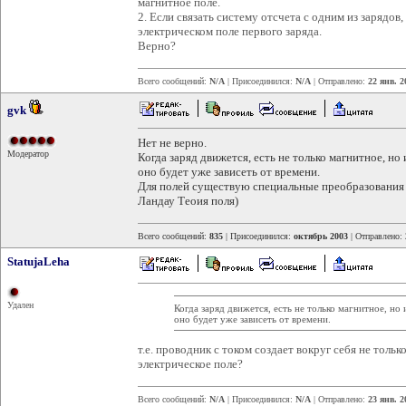
магнитное поле.
2. Если связать систему отсчета с одним из зарядов
электрическом поле первого заряда.
Верно?
Всего сообщений:
N/A
| Присоединился:
N/A
| Отправлено:
22 янв. 2
gvk
Нет не верно.
Модератор
Когда заряд движется, есть не только магнитное, но 
оно будет уже зависеть от времени.
Для полей существую специальные преобразования 
Ландау Теоия поля)
Всего сообщений:
835
| Присоединился:
октябрь 2003
| Отправлено:
StatujaLeha
Удален
Когда заряд движется, есть не только магнитное, но 
оно будет уже зависеть от времени.
т.е. проводник с током создает вокруг себя не тольк
электрическое поле?
Всего сообщений:
N/A
| Присоединился:
N/A
| Отправлено:
23 янв. 2