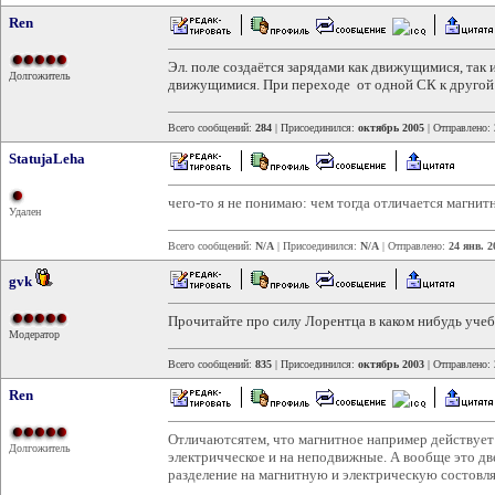
Ren
Эл. поле создаётся зарядами как движущимися, так 
Долгожитель
движущимися. При переходе от одной СК к другой
Всего сообщений:
284
| Присоединился:
октябрь 2005
| Отправлено:
StatujaLeha
чего-то я не понимаю: чем тогда отличается магнит
Удален
Всего сообщений:
N/A
| Присоединился:
N/A
| Отправлено:
24 янв. 2
gvk
Прочитайте про силу Лорентца в каком нибудь учеб
Модератор
Всего сообщений:
835
| Присоединился:
октябрь 2003
| Отправлено:
Ren
Отличаютсятем, что магнитное например действует 
Долгожитель
электричческое и на неподвижные. А вообще это две
разделение на магнитную и электрическую состовл