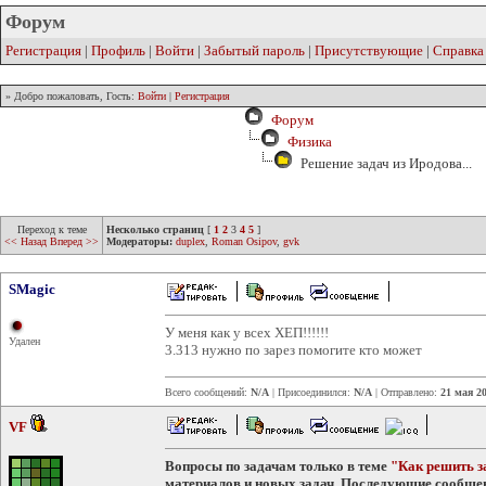
Форум
Регистрация
|
Профиль
|
Войти
|
Забытый пароль
|
Присутствующие
|
Справка
» Добро пожаловать, Гость:
Войти
|
Регистрация
Форум
Физика
Решение задач из Иродова...
Переход к теме
Несколько страниц
[
1
2
3
4
5
]
<< Назад
Вперед >>
Модераторы:
duplex
,
Roman Osipov
,
gvk
SMagic
У меня как у всех ХЕП!!!!!!
Удален
3.313 нужно по зарез помогите кто может
Всего сообщений:
N/A
| Присоединился:
N/A
| Отправлено:
21 мая 20
VF
Вопросы по задачам только в теме
"Как решить з
материалов и новых задач. Последующие сообщени