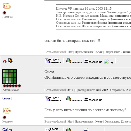
Цитата: VF написал 16 апр. 2003 12:15
Электронные версии других томов "Антииродова" (в
И.Е. Иродов Основные законы Механики (
внешняя 
Новичок
Основные законы. Волновые процессы (
внешняя ссы
Основные законы. Квантовая физика (
внешняя ссыл
Основные законы. Физика макросистем (
внешняя сс
ссылки битые,исправь пож-ста!!!!
Всего сообщений:
Нет
| Присоединился:
Never
| Отправлено:
2 июня 
VF
Guest
OK. Написал, что ссылки находятся в соответствую
Administrator
Всего сообщений:
3110
| Присоединился:
май 2002
| Отправлено:
2 и
Guest
Есть у кого-нить решения по электромагнетизму?
Новичок
Всего сообщений:
Нет
| Присоединился:
Never
| Отправлено:
22 июня
Galex