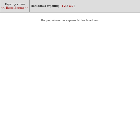
Переход к теме
Несколько страниц
[
1
2
3
4
5
]
<< Назад
Вперед >>
Форум работает на скрипте © Ikonboard.com