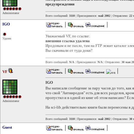
предупреждения
Administrator
Всего сообщений:
3110
| Присоединился:
май 2002
| Отправлено:
22 
IGO
Уважаемый VF, по ссылке:
Удален
внешняя ссылка удалена
Иродовым и не пахло, там на FTP лежит каталог эле
Вы скачивали от туда доки?
Всего сообщений:
N/A
| Присоединился:
N/A
| Отправлено:
30 мая 20
VF
IGO
Вы написали сообщение за пару часов до того, как 
что свой "Антииродов" есть для всех разделов, кро
пропустил и в одной из книг об этом написано? Если
Administrator
На sci-lib действительно книги были перенесены в 
Всего сообщений:
3110
| Присоединился:
май 2002
| Отправлено:
30 
Guest