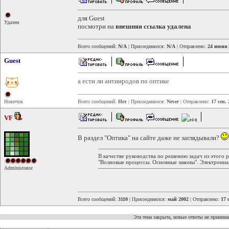
для Guest
Удален
посмотри на
внешняя ссылка удалена
Всего сообщений:
N/A
| Присоединился:
N/A
| Отправлено:
24 июня 
Guest
а ести ли антииродов по оптике
Новичок
Всего сообщений:
Нет
| Присоединился:
Never
| Отправлено:
17 сен.
VF
В раздел "Оптика" на сайте даже не заглядывали?
В качестве руководства по решению задач из этого 
"Волновые процессы. Основные законы". Электронная
Administrator
Всего сообщений:
3110
| Присоединился:
май 2002
| Отправлено:
17 
Эта тема закрыта, новые ответы не приним