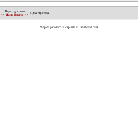
Переход к теме
Одна страница
<< Назад
Вперед >>
Форум работает на скрипте © Ikonboard.com