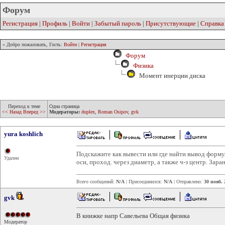
Форум
Регистрация
|
Профиль
|
Войти
|
Забытый пароль
|
Присутствующие
|
Справка
» Добро пожаловать, Гость:
Войти
|
Регистрация
Форум
Физика
Момент инерции диска
Переход к теме
Одна страница
<< Назад
Вперед >>
Модераторы:
duplex
,
Roman Osipov
,
gvk
yura koshlich
Подскажите как вывести или где найти вывод форм
Удален
оси, проход. через диаметр, а также ч-з центр. Зара
Всего сообщений:
N/A
| Присоединился:
N/A
| Отправлено:
30 нояб. 
gvk
В книжке напр Савельева Общая физика
Модератор