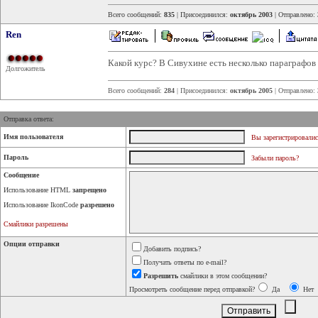
Всего сообщений:
835
| Присоединился:
октябрь 2003
| Отправлено:
Ren
Какой курс? В Сивухине есть несколько параграфов
Долгожитель
Всего сообщений:
284
| Присоединился:
октябрь 2005
| Отправлено:
Отправка ответа:
Имя пользователя
Вы зарегистрировалис
Пароль
Забыли пароль?
Сообщение
Использование HTML
запрещено
Использование IkonCode
разрешено
Смайлики разрешены
Опции отправки
Добавить подпись?
Получать ответы по e-mail?
Разрешить
смайлики в этом сообщении?
Просмотреть сообщение перед отправкой?
Да
Нет