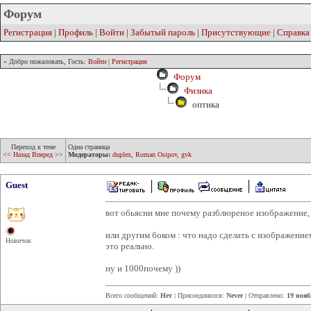
Форум
Регистрация
|
Профиль
|
Войти
|
Забытый пароль
|
Присутствующие
|
Справка
» Добро пожаловать, Гость:
Войти
|
Регистрация
Форум
Физика
оптика
Переход к теме
Одна страница
<< Назад
Вперед >>
Модераторы:
duplex
,
Roman Osipov
,
gvk
Guest
вот обьясни мне почему разблюреное изображение, 
или другим боком : что надо сделать с изображение
Новичок
это реально.
ну и 1000почему ))
Всего сообщений:
Нет
| Присоединился:
Never
| Отправлено:
19 нояб