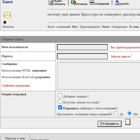
Guest
почему при законе Брюстера не измеряют дисперси
Новичок
Всего сообщений:
Нет
| Присоединился:
Never
| Отправлено:
31 мая 
Отправка ответа:
Имя пользователя
Вы зарегистрировалис
Пароль
Забыли пароль?
Сообщение
Использование HTML
запрещено
Использование IkonCode
разрешено
Смайлики разрешены
Опции отправки
Добавить подпись?
Получать ответы по e-mail?
Разрешить
смайлики в этом сообщении?
Просмотреть сообщение перед отправкой?
Да
Нет
Переход к теме
Одна страница