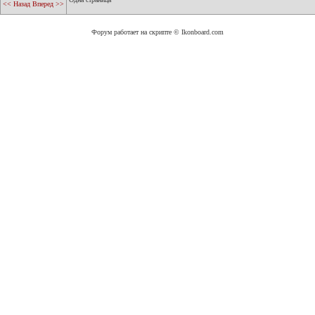
<< Назад
Вперед >>
Форум работает на скрипте © Ikonboard.com