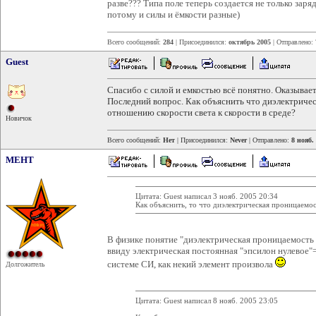
разве??? Типа поле теперь создается не только зар
потому и силы и ёмкости разные)
Всего сообщений:
284
| Присоединился:
октябрь 2005
| Отправлено:
Guest
Спасибо с силой и емкостью всё понятно. Оказывает
Последний вопрос. Как объяснить что диэлектриче
отношению скорости света к скорости в среде?
Новичок
Всего сообщений:
Нет
| Присоединился:
Never
| Отправлено:
8 нояб.
MEHT
Цитата: Guest написал 3 нояб. 2005 20:34
Как объяснить, то что диэлектрическая проницаемост
В физике понятие "диэлектрическая проницаемость 
ввиду электрическая постоянная "эпсилон нулевое"=
системе СИ, как некий элемент произвола
Долгожитель
Цитата: Guest написал 8 нояб. 2005 23:05