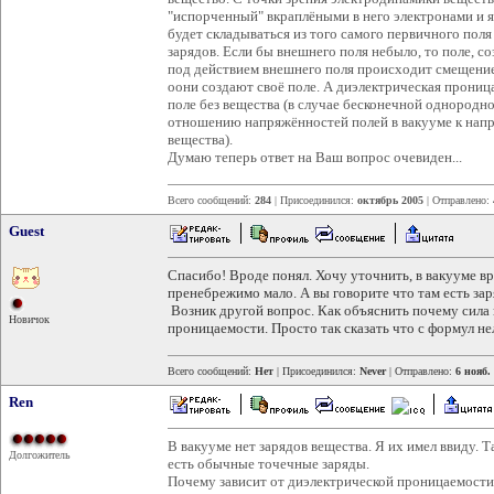
"испорченный" вкраплёными в него электронами и 
будет складываться из того самого первичного поля
зарядов. Если бы внешнего поля небыло, то поле, 
под действием внешнего поля происходит смещение 
оони создают своё поле. А диэлектрическая проница
поле без вещества (в случае бесконечной однородной
отношению напряжённостей полей в вакууме к напр
вещества).
Думаю теперь ответ на Ваш вопрос очевиден...
Всего сообщений:
284
| Присоединился:
октябрь 2005
| Отправлено:
Guest
Спасибо! Вроде понял. Хочу уточнить, в вакууме вро
пренебрежимо мало. А вы говорите что там есть зар
Возник другой вопрос. Как объяснить почему сила 
Новичок
проницаемости. Просто так сказать что с формул н
Всего сообщений:
Нет
| Присоединился:
Never
| Отправлено:
6 нояб.
Ren
В вакууме нет зарядов вещества. Я их имел ввид
Долгожитель
есть обычные точечные заряды.
Почему зависит от диэлектрической проницаемост