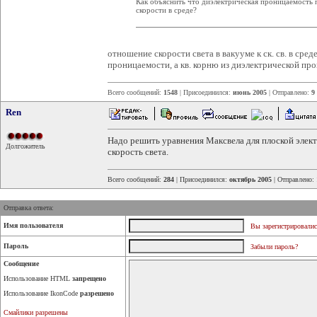
Как объяснить что диэлектрическая проницаемость 
скорости в среде?
отношение скорости света в вакууме к ск. св. в ср
проницаемости, а кв. корню из диэлектрической пр
Всего сообщений:
1548
| Присоединился:
июнь 2005
| Отправлено:
9
Ren
Надо решить уравнения Максвела для плоской элек
Долгожитель
скорость света.
Всего сообщений:
284
| Присоединился:
октябрь 2005
| Отправлено:
Отправка ответа:
Имя пользователя
Вы зарегистрировалис
Пароль
Забыли пароль?
Сообщение
Использование HTML
запрещено
Использование IkonCode
разрешено
Смайлики разрешены