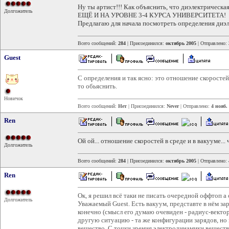
Ну ты артист!!! Как объяснить, что диэлектрическая
Долгожитель
ЕЩЁ И НА УРОВНЕ 3-4 КУРСА УНИВЕРСИТЕТА!
Предлагаю для начала посмотреть определения диэ
Всего сообщений:
284
| Присоединился:
октябрь 2005
| Отправлено:
Guest
С определения и так ясно: это отношение скоростей 
то обьяснить.
Новичок
Всего сообщений:
Нет
| Присоединился:
Never
| Отправлено:
4 нояб.
Ren
Ой ой... отношение скоростей в среде и в вакууме... ч
Долгожитель
Всего сообщений:
284
| Присоединился:
октябрь 2005
| Отправлено:
Ren
Ок, я решил всё таки не писать очередной оффтоп а 
Долгожитель
Уважаемый Guest. Есть вакуум, представте в нём заря
конечно (смысл его думаю очевиден - радиус-вектор
другую ситуацию - та же конфигурации зарядов, но 
вещество. С точки зрения электродинамики вещест