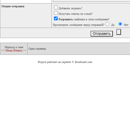
Опции отправки
Добавить подпись?
Получать ответы по e-mail?
Разрешить
смайлики в этом сообщении?
Просмотреть сообщение перед отправкой?
Да
Нет
Переход к теме
Одна страница
<< Назад
Вперед >>
Форум работает на скрипте © Ikonboard.com