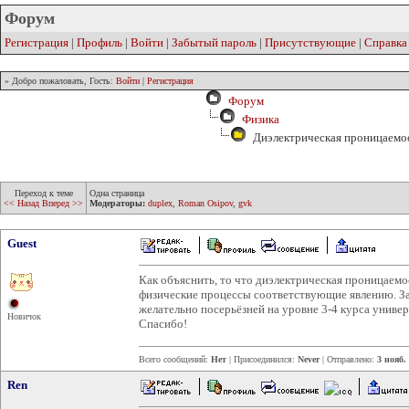
Форум
Регистрация
|
Профиль
|
Войти
|
Забытый пароль
|
Присутствующие
|
Справка
» Добро пожаловать, Гость:
Войти
|
Регистрация
Форум
Физика
Диэлектрическая проницаемо
Переход к теме
Одна страница
<< Назад
Вперед >>
Модераторы:
duplex
,
Roman Osipov
,
gvk
Guest
Как объяснить, то что диэлектрическая проницаемос
физические процессы соответствующие явлению. Зао
желательно посерьёзней на уровне 3-4 курса универ
Новичок
Спасибо!
Всего сообщений:
Нет
| Присоединился:
Never
| Отправлено:
3 нояб.
Ren