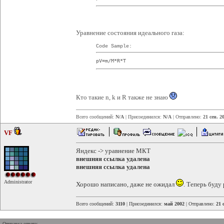
Уравнение состояния идеального газа:
Code Sample:
pV=m/M*R*T
Кто такие n, k и R также не знаю
Всего сообщений:
N/A
| Присоединился:
N/A
| Отправлено:
21 сен. 2
VF
Яндекс -> уравнение МКТ
внешняя ссылка удалена
внешняя ссылка удалена
Administrator
Хорошо написано, даже не ожидал
. Теперь буду
Всего сообщений:
3110
| Присоединился:
май 2002
| Отправлено:
21 
Отправка ответа: