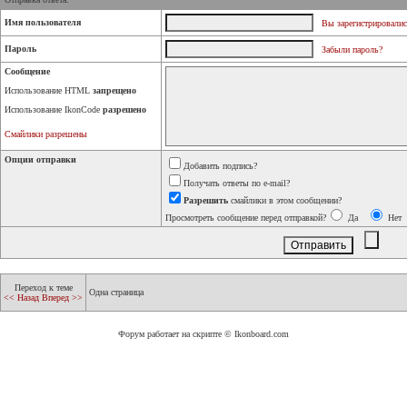
Имя пользователя
Вы зарегистрировалис
Пароль
Забыли пароль?
Сообщение
Использование HTML
запрещено
Использование IkonCode
разрешено
Смайлики разрешены
Опции отправки
Добавить подпись?
Получать ответы по e-mail?
Разрешить
смайлики в этом сообщении?
Просмотреть сообщение перед отправкой?
Да
Нет
Переход к теме
Одна страница
<< Назад
Вперед >>
Форум работает на скрипте © Ikonboard.com