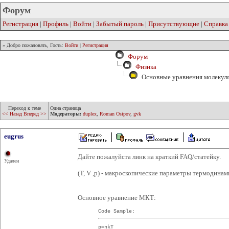
Форум
Регистрация
|
Профиль
|
Войти
|
Забытый пароль
|
Присутствующие
|
Справка
» Добро пожаловать, Гость:
Войти
|
Регистрация
Форум
Физика
Основные уравнения молекуля
Переход к теме
Одна страница
<< Назад
Вперед >>
Модераторы:
duplex
,
Roman Osipov
,
gvk
eugrus
Дайте пожалуйста линк на краткий FAQ/статейку.
Удален
(T, V ,p) - макроскопические параметры термодина
Основное уравнение МКТ:
Code Sample:
p=nkT