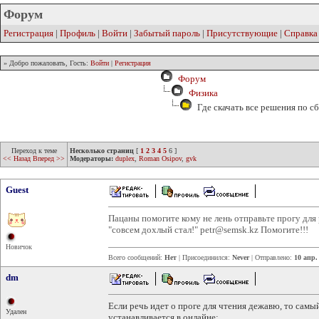
Форум
Регистрация
|
Профиль
|
Войти
|
Забытый пароль
|
Присутствующие
|
Справка
» Добро пожаловать, Гость:
Войти
|
Регистрация
Форум
Физика
Где скачать все решения по 
Переход к теме
Несколько страниц
[
1
2
3
4
5
6
]
<< Назад
Вперед >>
Модераторы:
duplex
,
Roman Osipov
,
gvk
Guest
Пацаны помогите кому не лень отправьте прогу для
"совсем дохлый стал!" petr@semsk.kz Помогите!!!
Новичок
Всего сообщений:
Нет
| Присоединился:
Never
| Отправлено:
10 апр.
dm
Если речь идет о проге для чтения дежавю, то самый
Удален
устанавливается в онлайне: