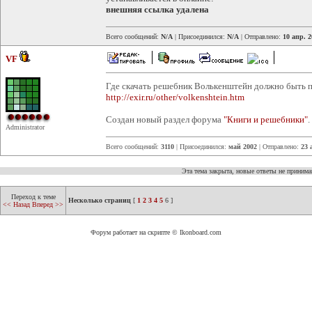
внешняя ссылка удалена
Всего сообщений:
N/A
| Присоединился:
N/A
| Отправлено:
10 апр. 2
VF
Где скачать решебник Волькенштейн должно быть 
http://exir.ru/other/volkenshtein.htm
Создан новый раздел форума
"Книги и решебники"
.
Administrator
Всего сообщений:
3110
| Присоединился:
май 2002
| Отправлено:
23 
Эта тема закрыта, новые ответы не приним
Переход к теме
Несколько страниц
[
1
2
3
4
5
6
]
<< Назад
Вперед >>
Форум работает на скрипте © Ikonboard.com