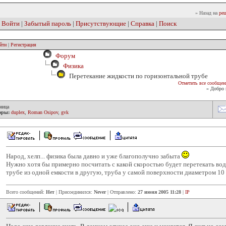
» Назад на
реш
|
Войти
|
Забытый пароль
|
Присутствующие
|
Справка
|
Поиск
йти
|
Регистрация
Форум
Физика
Перетекание жидкости по горизонтальной трубе
Отметить все сообщен
» Добро 
ница
оры:
duplex
,
Roman Osipov
,
gvk
Народ, хелп... физика была давно и уже благополучно забыта
Нужно хотя бы примерно посчитать с какой скоростью будет перетекать вод
трубе из одной емкости в другую, труба у самой поверхности диаметром 10 
Всего сообщений:
Нет
| Присоединился:
Never
| Отправлено:
27 июня 2005 11:28
|
IP