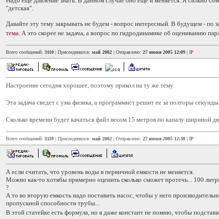
Надо еще давление знать. В данном случае оно еще и меняется. Я сильно сом
"детская".
Давайте эту тему закрывать не будем - вопрос интересный. В будущем - по 
тема
. А это скорее не задача, а вопрос по гидродинамике об оцениванию па
Всего сообщений:
3110
| Присоединился:
май 2002
| Отправлено:
27 июня 2005 12:09
|
IP
Настроение сегодня хорошее, поэтому прикол на ту же тему.
Эта задача сведет с ума физика, а программист решит ее за полторы секунд
Сколько времени будет качаться файл весом 15 метров по каналу шириной д
Всего сообщений:
3110
| Присоединился:
май 2002
| Отправлено:
27 июня 2005 12:38
|
IP
А если считать, что уровень воды в первичной емкости не меняется.
Можно как-то хотябы примерно оценить сколько сможет протечь... 100 литров
?
А то во вторую емкость надо поставить насос, чтобы у него производительн
пропускной способности трубы...
В этой статейке есть формула, но я даже констант не помню, чтобы подстав