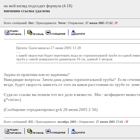
на мой взгляд подходит формула (4.18)
внешняя ссылка удалена
Всего сообщений:
Нет
| Присоединился:
Never
| Отправлено:
27 июня 2005 17:32
|
IP
Цитата: Guest написал 27 июня 2005 11:28
.....
с какой скоростью будет перетекать вода по горизонтальной трубе из одной емко
труба у самой поверхности диаметром 10 см, длиной 5 метров.
Задача из практики или из задачника?
Наводящие вопросы: Зачем дана длина горизонтальной трубы? Если сечени
везде, будет скорость зависеть от того на каком расстоянии по трубе ее изм
Судя по ссылке вы поняли что все дело в вязкости. Мю - коэфициент вязкости
g*cm/sec).
(Сообщение отредактировал gvk 28 июня 2005 2:56)
Всего сообщений:
835
| Присоединился:
октябрь 2003
| Отправлено:
27 июня 2005 17:41
|
IP