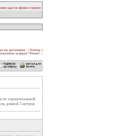
ение задач по физике и термеху
ия как прочитанные
[ Помощь ]
пожаловать на форум "Физика" «
а по горизонтальной
см, длиной 5 метров.