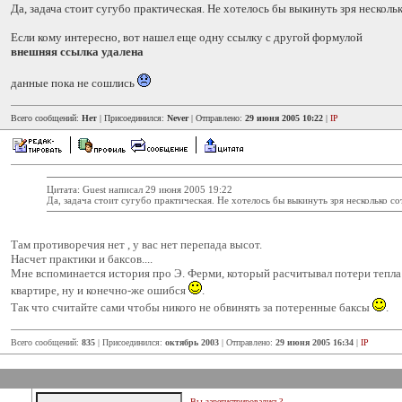
Да, задача стоит сугубо практическая. Не хотелось бы выкинуть зря несколько
Если кому интересно, вот нашел еще одну ссылку с другой формулой
внешняя ссылка удалена
данные пока не сошлись
Всего сообщений:
Нет
| Присоединился:
Never
| Отправлено:
29 июня 2005 10:22
|
IP
Цитата: Guest написал 29 июня 2005 19:22
Да, задача стоит сугубо практическая. Не хотелось бы выкинуть зря несколько сот
Там противоречия нет , у вас нет перепада высот.
Насчет практики и баксов....
Мне вспоминается история про Э. Ферми, который расчитывал потери тепла 
квартире, ну и конечно-же ошибся
.
Так что считайте сами чтобы никого не обвинять за потеренные баксы
.
Всего сообщений:
835
| Присоединился:
октябрь 2003
| Отправлено:
29 июня 2005 16:34
|
IP
Вы зарегистрировались?