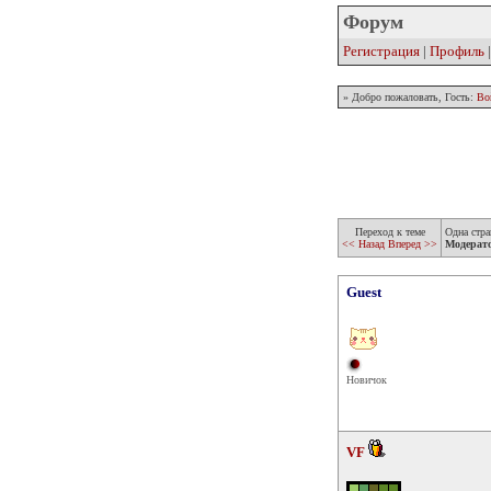
Форум
Регистрация
|
Профиль
» Добро пожаловать, Гость:
Во
Переход к теме
Одна стра
<< Назад
Вперед >>
Модерат
Guest
Новичок
VF