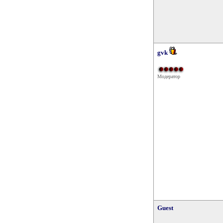
gvk
Модератор
Guest