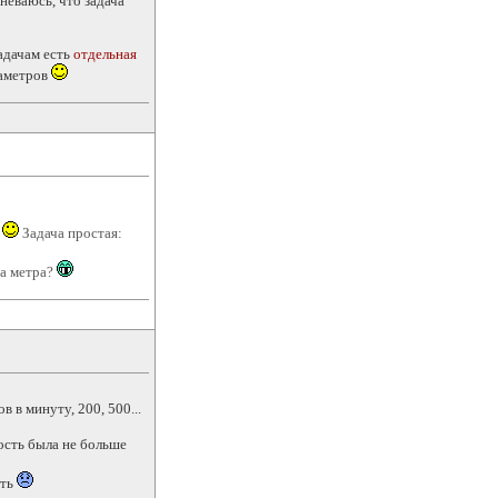
неваюсь, что задача
задачам есть
отдельная
раметров
ы
Задача простая:
ва метра?
 в минуту, 200, 500...
ость была не больше
ить