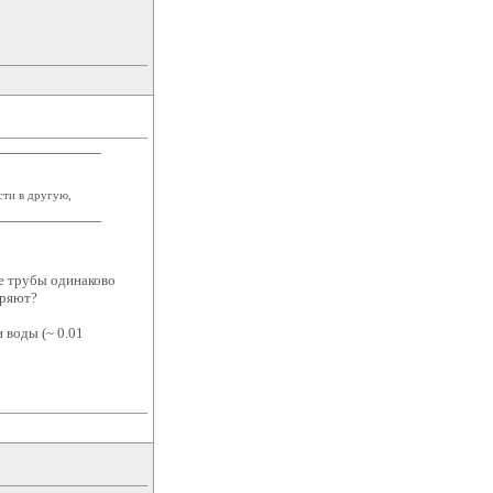
сти в другую,
е трубы одинаково
еряют?
 воды (~ 0.01