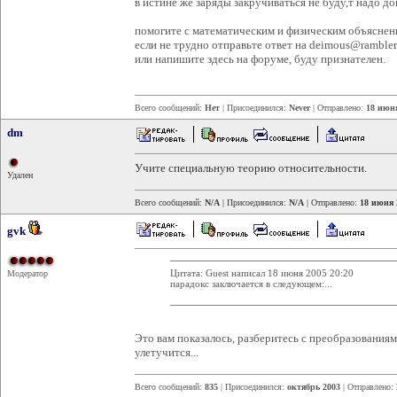
в истине же заряды закручиваться не буду,т надо до
помогите с математическим и физическим объяснен
если не трудно отправьте ответ на deimous@rambler
или напишите здесь на форуме, буду признателен.
Всего сообщений:
Нет
| Присоединился:
Never
| Отправлено:
18 июня
dm
Учите специальную теорию относительности.
Удален
Всего сообщений:
N/A
| Присоединился:
N/A
| Отправлено:
18 июня 
gvk
Цитата: Guest написал 18 июня 2005 20:20
Модератор
парадокс заключается в следующем:...
Это вам показалось, разберитесь с преобразования
улетучится...
Всего сообщений:
835
| Присоединился:
октябрь 2003
| Отправлено: