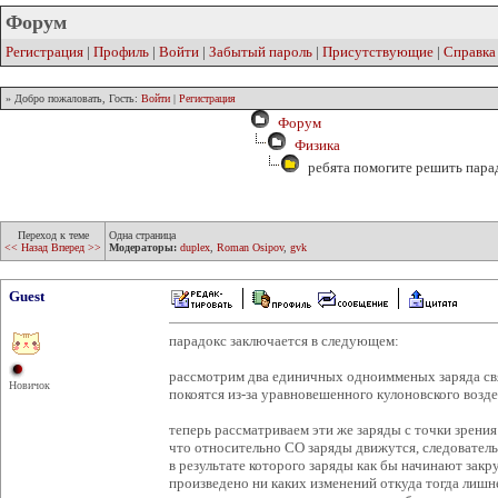
Форум
Регистрация
|
Профиль
|
Войти
|
Забытый пароль
|
Присутствующие
|
Справка
» Добро пожаловать, Гость:
Войти
|
Регистрация
Форум
Физика
ребята помогите решить пара
Переход к теме
Одна страница
<< Назад
Вперед >>
Модераторы:
duplex
,
Roman Osipov
,
gvk
Guest
парадокс заключается в следующем:
рассмотрим два единичных одноимменых заряда св
Новичок
покоятся из-за уравновешенного кулоновского возд
теперь рассматриваем эти же заряды с точки зрени
что относительно СО заряды движутся, следователь
в результате которого заряды как бы начинают закру
произведено ни каких изменений откуда тогда лишн