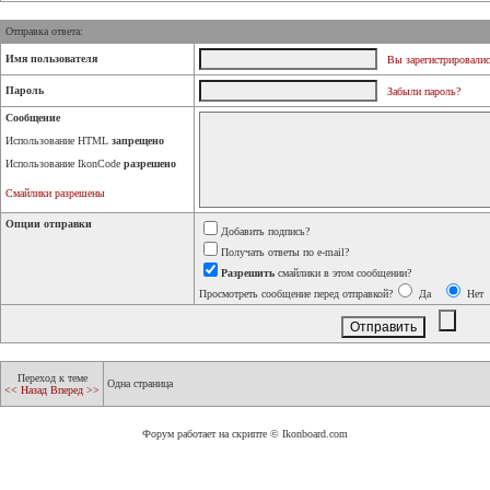
Отправка ответа:
Имя пользователя
Вы зарегистрировалис
Пароль
Забыли пароль?
Сообщение
Использование HTML
запрещено
Использование IkonCode
разрешено
Смайлики разрешены
Опции отправки
Добавить подпись?
Получать ответы по e-mail?
Разрешить
смайлики в этом сообщении?
Просмотреть сообщение перед отправкой?
Да
Нет
Переход к теме
Одна страница
<< Назад
Вперед >>
Форум работает на скрипте © Ikonboard.com