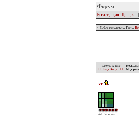
Форум
Регистрация
|
Профиль
» Добро пожаловать, Гость:
Во
Переход к теме
Несколь
<< Назад
Вперед >>
Модерат
VF
Administrator