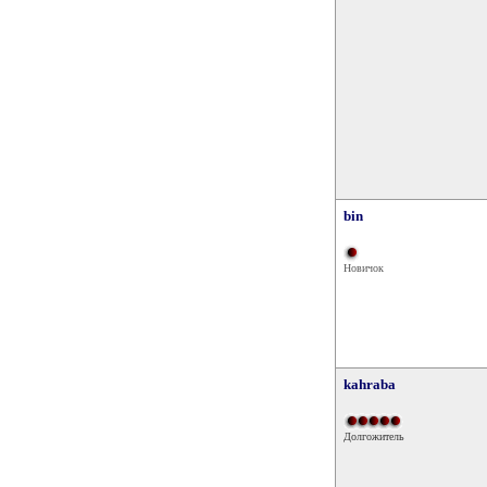
bin
Новичок
kahraba
Долгожитель