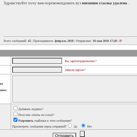
Здравствуйте хочу вам порекомендовать вуз
внешняя ссылка удалена
.
Всего сообщений:
45
| Присоединился:
февраль 2018
| Отправлено:
10 мая 2018 17:28
|
IP
Вы зарегистрировались?
Забыли пароль?
но
шено
Добавить подпись?
Получать ответы по e-mail?
Разрешить
смайлики в этом сообщении?
Просмотреть сообщение перед отправкой?
Да
Нет