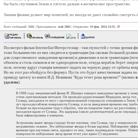
бы быть спутником Земли и улетело дальше в космическое пространство.
Знания физики делают мир понятней, но иногда не дают спокойно смотреть
Всего сообщений:
3110
| Присоединился:
май 2002
| Отправлено:
19 фев. 2014 23:35
|
IP
Посмотрел фильм Interstellar/Интерстеллар - там глупостей с точки зрения ф
тоже большинство из них сводится к гравитации (на сколько большой должн
для существенного замедления времени) и движению в поле гравитации (поч
объекты в столь сильном и не однородном поле, откуда корабль берет энерг
поле, почему вдруг станция начинает падать на черную дыру от орбиты вокр
Но на этот раз обойдусь без формул. Пусть это будет качественная задача по
приведу цитату из книги И.Д. Новикова "Куда течет река времени?" (можно
в
удалена
):
В 1968 году американский физик И. Шапиро измерил замедление времени у пов
очень оригинальным методом. Он проводил радиолокацию Меркурия, когда тот, 
Солнца, находился от него с противоположной стороны по отношению к Земле.
луч проходил вблизи поверхности Солнца, и из-за замедления времени ему требо
больше на прохождение туда и обратно, чем на покрытие такого же расстояния,
находился вдали от Солнца. Эта задержка (около десятитысячной доли секунды) 
была зафиксирована и измерена.
Астрономы знают звезды гораздо более плотные, чем Солнце, где у поверхности 
несравненно сильнее. Это нейтронные звезды и белые карлики. Наблюдение эффе
времени при изучении света, идущего от них, также подтвердило теорию. Отмет
поверхности нейтронных звезд время течет уже вдвое (!) медленнее.