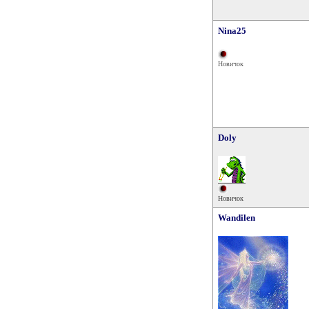
Nina25
Новичок
Doly
Новичок
Wandilen