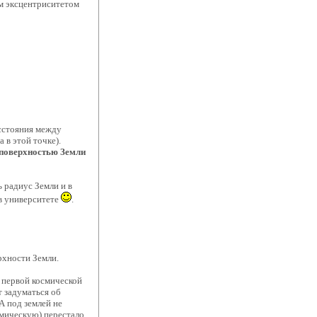
им эксцентриситетом
асстояния между
 в этой точке).
 поверхностью Земли
 радиус Земли и в
 в университете
.
ерхности Земли.
е первой космической
т задуматься об
А под землей не
смическую) перестало