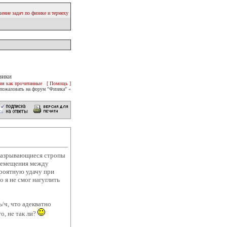
ение задач по физике и термеху
зики
ия как прочитанные
[ Помощь ]
пожаловать на форум "Физика" «
о разрывающиеся стропы
еремещения между
роятную удачу при
 я не смог нагуглить
/ч, что адекватно
о, не так ли?