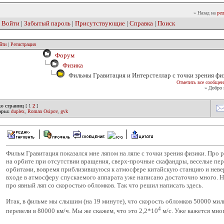
» Назад на
реш
|
Войти
|
Забытый пароль
|
Присутствующие
|
Справка
|
Поиск
йти
|
Регистрация
Форум
Физика
Фильмы Гравитация и Интерстеллар с точки зрения фи
Отметить все сообщен
» Добро 
ко страниц
[
1
2
]
оры:
duplex
,
Roman Osipov
,
gvk
Фильм Гравитация показался мне ляпом на ляпе с точки зрения физики. Пр
на орбите при отсутствии вращения, сверх-прочные скафандры, веселые п
орбитами, вовремя приблизившуюся к атмосфере китайскую станцию и неве
входе в атмосферу спускаемого аппарата уже написано достаточно много. Но
про явный ляп со скоростью обломков. Так что решил написать здесь.
Итак, в фильме мы слышим (на 19 минуте), что скорость обломков 50000 миль
4
перевели в 80000 км/ч. Мы же скажем, что это 2,2*10
м/с. Уже кажется мног