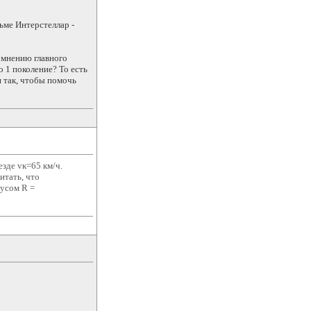
ьме Интерстеллар -
о мнению главного
о 1 поколение? То есть
я так, чтобы помочь
езде vк=65 км/ч.
итать, что
усом R =