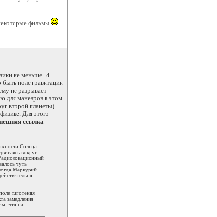
 некоторые фильмы
изики не меньше. И
о быть поле гравитации
ему не разрывает
ию для маневров в этом
уг второй планеты).
 физике. Для этого
нешняя ссылка
ерхности Солнца
двигаясь вокруг
 Радиолокационный
валось чуть
 когда Меркурий
действительно
поле тяготения
кта замедления
им, что на