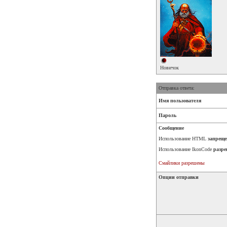
Новичок
Отправка ответа:
Имя пользователя
Пароль
Сообщение
Использование HTML
запреще
Использование IkonCode
разре
Смайлики разрешены
Опции отправки