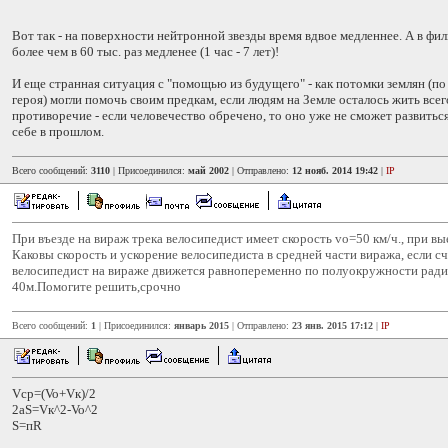
Вот так - на поверхности нейтронной звезды время вдвое медленнее. А в фил
более чем в 60 тыс. раз медленее (1 час - 7 лет)!
И еще странная ситуация с "помощью из будущего" - как потомки землян (п
героя) могли помочь своим предкам, если людям на Земле осталось жить всег
противоречие - если человечество обречено, то оно уже не сможет развитьс
себе в прошлом.
Всего сообщений:
3110
| Присоединился:
май 2002
| Отправлено:
12 нояб. 2014 19:42
|
IP
При въезде на вираж трека велосипедист имеет скорость vo=50 км/ч., при вы
Каковы скорость и ускорение велосипедиста в средней части виража, если сч
велосипедист на вираже движется равнопеременно по полуокружности ради
40м.Помогите решить,срочно
Всего сообщений:
1
| Присоединился:
январь 2015
| Отправлено:
23 янв. 2015 17:12
|
IP
Vcp=(Vo+Vк)/2
2aS=Vк^2-Vo^2
S=пR