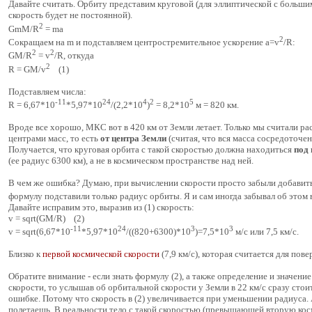
Давайте считать. Орбиту представим круговой (для эллиптической с больш
скорость будет не постоянной).
2
GmM/R
= ma
2
Сокращаем на m и подставляем центростремительное ускорение a=v
/R:
2
2
GM/R
= v
/R, откуда
2
R = GM/v
(1)
Подставляем числа:
-11
24
4
2
5
R = 6,67*10
*5,97*10
/(2,2*10
)
= 8,2*10
м = 820 км.
Вроде все хорошо, МКС вот в 420 км от Земли летает. Только мы считали р
центрами масс, то есть
от центра Земли
(считая, что вся масса сосредоточена
Получается, что круговая орбита с такой скоростью должна находиться
под
(ее радиус 6300 км), а не в космическом пространстве над ней.
В чем же ошибка? Думаю, при вычислении скорости просто забыли добавить
формулу подставили только радиус орбиты. Я и сам иногда забывал об этом
Давайте исправим это, выразив из (1) скорость:
v = sqrt(GM/R) (2)
-11
24
3
3
v = sqrt(6,67*10
*5,97*10
/((820+6300)*10
)=7,5*10
м/с или 7,5 км/с.
Близко к
первой космической скорости
(7,9 км/с), которая считается для пов
Обратите внимание - если знать формулу (2), а также определение и значени
скорости, то услышав об орбитальной скорости у Земли в 22 км/с сразу стои
ошибке. Потому что скорость в (2) увеличивается при уменьшении радиуса. 
полетаешь. В реальности тело с такой скоростью (превышающей вторую ко