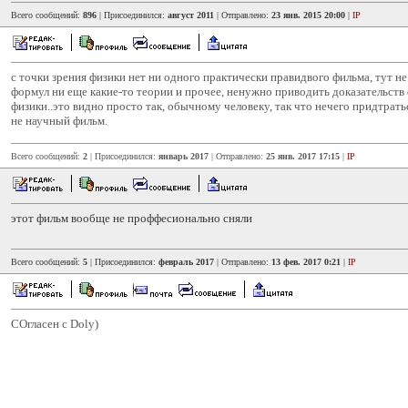
Всего сообщений:
896
| Присоединился:
август 2011
| Отправлено:
23 янв. 2015 20:00
|
IP
с точки зрения физики нет ни одного практически правидвого фильма, тут н
формул ни еще какие-то теории и прочее, ненужно приводить доказательств
физики..это видно просто так, обычному человеку, так что нечего придтратьс
не научный фильм.
Всего сообщений:
2
| Присоединился:
январь 2017
| Отправлено:
25 янв. 2017 17:15
|
IP
этот фильм вообще не проффесионально сняли
Всего сообщений:
5
| Присоединился:
февраль 2017
| Отправлено:
13 фев. 2017 0:21
|
IP
СОгласен с Doly)