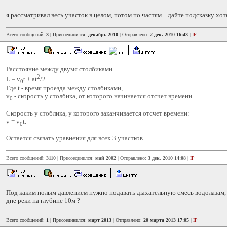
я рассматривал весь участок в целом, потом по частям... дайте подсказку хотя
Всего сообщений:
3
| Присоединился:
декабрь 2010
| Отправлено:
2 дек. 2010 16:43
|
IP
Расстояние между двумя столбиками
2
L = v
t + at
/2
0
Где t - время проезда между столбиками,
v
- скорость у столбика, от которого начинается отсчет времени.
0
Скорость у стоблика, у которого заканчивается отсчет времени:
v = v
t.
0
Остается связать уравнения для всех 3 участков.
Всего сообщений:
3110
| Присоединился:
май 2002
| Отправлено:
3 дек. 2010 14:08
|
IP
Под каким полым давлением нужно подавать дыхательную смесь водолазам,
дне реки на глубине 10м ?
Всего сообщений:
1
| Присоединился:
март 2013
| Отправлено:
20 марта 2013 17:05
|
IP