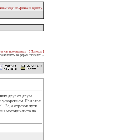
ение задач по физике и термеху
ия как прочитанные
[ Помощь ]
пожаловать на форум "Физика" «
иях друг от друга
м ускорением. При этом
1=2c, а отрезок пути
ния мотоциклиста на