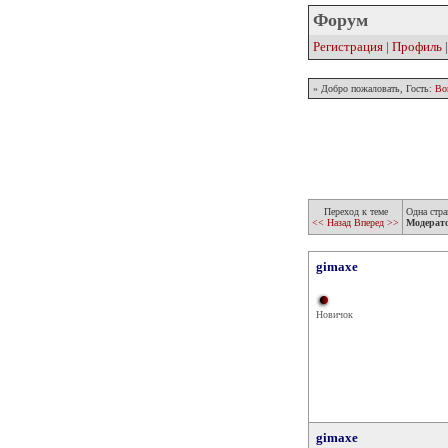
Форум
Регистрация
|
Профиль
» Добро пожаловать, Гость:
Во
Переход к теме
Одна стра
<< Назад
Вперед >>
Модерат
gimaxe
Новичок
gimaxe