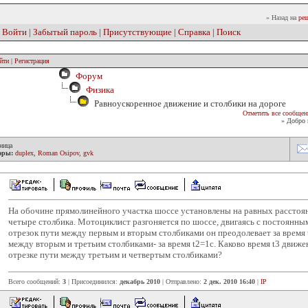
» Назад на
реш
|
Войти
|
Забытый пароль
|
Присутствующие
|
Справка
|
Поиск
йти
|
Регистрация
Форум
Физика
Равноускоренное движение и столбики на дороге
Отметить все сообщен
» Добро 
ница
оры:
duplex
,
Roman Osipov
,
gvk
На обочине прямолинейного участка шоссе установлены на равных расстоян
четыре столбика. Мотоциклист разгоняется по шоссе, двигаясь с постоянны
отрезок пути между первым и вторым столбиками он преодолевает за время t
между вторым и третьим столбиками- за время t2=1c. Каково время t3 движе
отрезке пути между третьим и четвертым столбиками?
Всего сообщений:
3
| Присоединился:
декабрь 2010
| Отправлено:
2 дек. 2010 16:40
|
IP