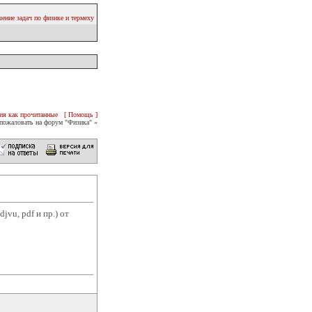
ение задач по физике и термеху
ия как прочитанные
[ Помощь ]
пожаловать на форум "Физика" «
vu, pdf и пр.) от