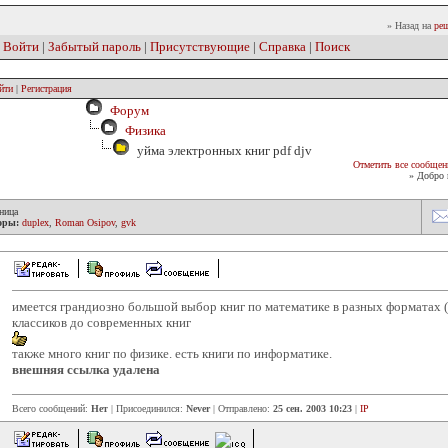
» Назад на
реш
|
Войти
|
Забытый пароль
|
Присутствующие
|
Справка
|
Поиск
йти
|
Регистрация
Форум
Физика
уйма электронных книг pdf djv
Отметить все сообщен
» Добро 
ница
оры:
duplex
,
Roman Osipov
,
gvk
имеется грандиозно большой выбор книг по математике в разных форматах (dj
классиков до современных книг
также много книг по физике. есть книги по информатике.
внешняя ссылка удалена
Всего сообщений:
Нет
| Присоединился:
Never
| Отправлено:
25 сен. 2003 10:23
|
IP