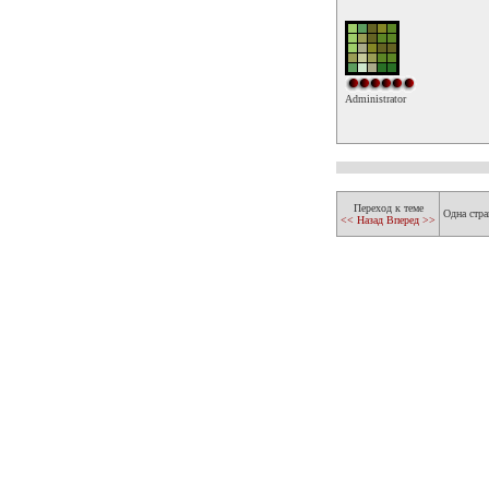
Administrator
Переход к теме
Одна стра
<< Назад
Вперед >>