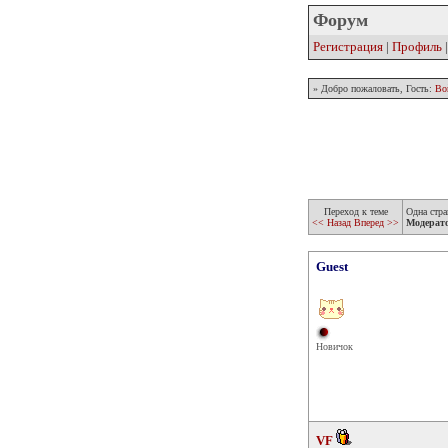
Форум
Регистрация
|
Профиль
» Добро пожаловать, Гость:
Во
Переход к теме
Одна стра
<< Назад
Вперед >>
Модерат
Guest
Новичок
VF