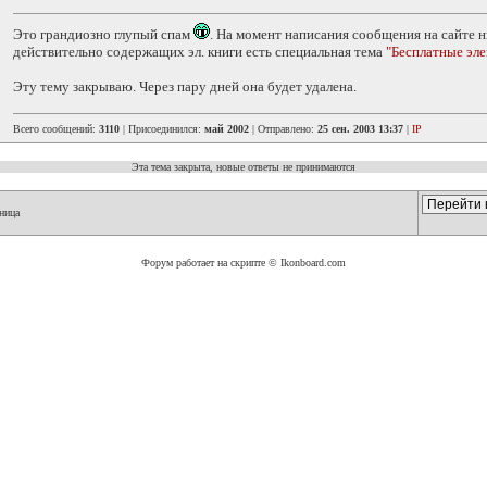
Это грандиозно глупый спам
. На момент написания сообщения на сайте ни
действительно содержащих эл. книги есть специальная тема
"Бесплатные эл
Эту тему закрываю. Через пару дней она будет удалена.
Всего сообщений:
3110
| Присоединился:
май 2002
| Отправлено:
25 сен. 2003 13:37
|
IP
Эта тема закрыта, новые ответы не принимаются
ница
Форум работает на скрипте © Ikonboard.com