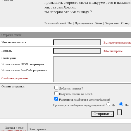
Новичок
превышать скорость света в вакууме , это и назыв
как раз сам Хокинг.
вы наверно это имели виду ?
Всего сообщений:
Нет
| Присоединился:
Never
| Отправлено:
21 апр.
Отправка ответа:
Имя пользователя
Вы зарегистрировалис
Пароль
Забыли пароль?
Сообщение
Использование HTML
запрещено
Использование IkonCode
разрешено
Смайлики разрешены
Опции отправки
Добавить подпись?
Получать ответы по e-mail?
Разрешить
смайлики в этом сообщении?
Просмотреть сообщение перед отправкой?
Да
Нет
Переход к теме
Одна страница
<< Назад
Вперед >>