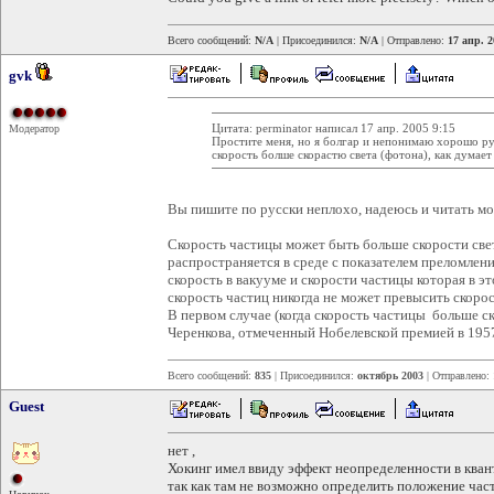
Всего сообщений:
N/A
| Присоединился:
N/A
| Отправлено:
17 апр. 2
gvk
Цитата: perminator написал 17 апр. 2005 9:15
Модератор
Простите меня, но я болгар и непонимаю хорошо ру
скорость болше скорастю света (фотона), как думае
Вы пишите по русски неплохо, надеюсь и читать мо
Скорость частицы может быть больше скорости света
распространяется в среде с показателем преломлени
скорость в вакууме и скорости частицы которая в э
скорость частиц никогда не может превысить скорос
В первом случае (когда скорость частицы больше ск
Черенкова, отмеченный Нобелевской премией в 195
Всего сообщений:
835
| Присоединился:
октябрь 2003
| Отправлено:
Guest
нет ,
Хокинг имел ввиду эффект неопределенности в квант
так как там не возможно определить положение част