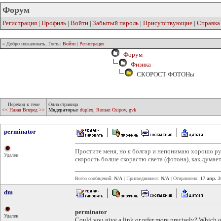
Форум
Регистрация
|
Профиль
|
Войти
|
Забытый пароль
|
Присутствующие
|
Справка
» Добро пожаловать, Гость:
Войти
|
Регистрация
Форум
Физика
СКОРОСТ ФОТОНы
Переход к теме
Одна страница
<< Назад
Вперед >>
Модераторы:
duplex
,
Roman Osipov
,
gvk
perminator
Простите меня, но я болгар и непонимаю хорошо р
Удален
скорость болше скорастю света (фотона), как думае
Всего сообщений:
N/A
| Присоединился:
N/A
| Отправлено:
17 апр. 2
dm
perminator
Удален
Could you give a link or refer more precisely? Which